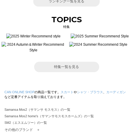
ランキング一覧を見る
TOPICS
特集
特集一覧を見る
CAN ONLINE SHOP
の商品一覧です。
スカート
や
シャツ・ブラウス
、
カーディガン
など定番アイテムを取り揃えております。
Samansa Mos2（サマンサ モスモス）の一覧
Samansa Mos2 home's（サマンサモスモスホームズ）の一覧
SM2（エスエムツー）の一覧
TSUHARU by Samansa Mos2（ツハルバイサマンサモスモス）の一覧
その他のブランド ＋