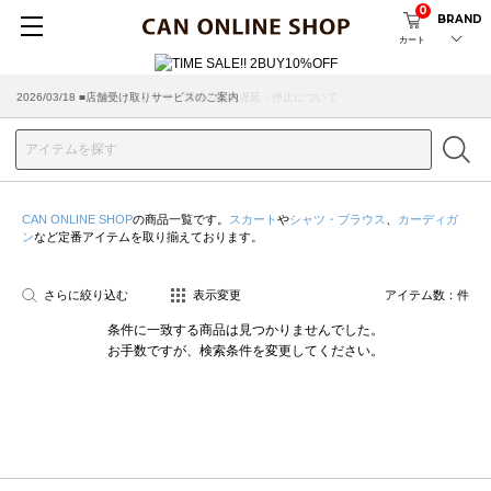
0
BRAND
カート
2026/07/29 ■【お知らせ】ヤマト運輸の配送遅延・停止について
2026/03/18 ■店舗受け取りサービスのご案内
CAN ONLINE SHOP
の商品一覧です。
スカート
や
シャツ・ブラウス
、
カーディガ
ン
など定番アイテムを取り揃えております。
さらに絞り込む
表示変更
アイテム数：
件
条件に一致する商品は見つかりませんでした。
お手数ですが、検索条件を変更してください。