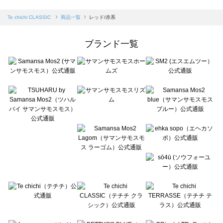
sm2rhythm（サマンサモスモス リズム）の一覧
Samansa Mos2 blue（サマンサモスモス ブルー）の一覧
Te chichi CLASSIC
商品一覧
レッド/赤系
Samansa Mos2 Lagom（サマンサモスモス ラーゴム）の一覧
ehka sopo（エヘカソポ）の一覧
ブランド一覧
sō4ū（ソウフォーユー）の一覧
Te chichi（テチチ）の一覧
Te chichi CLASSIC（テチチ クラシック）の一覧
Te chichi TERRASSE（テチチ テラス）の一覧
Lugnoncure（ルノンキュール）の一覧
BETTY'S BLUE（べティーズブルー）の一覧
Wpc.（ワールドパーティー）の一覧