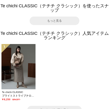
Te chichi CLASSIC（テチチ クラシック）を使ったスナ
ップ
もっと見る
Te chichi CLASSIC（テチチ クラシック）人気アイテム
ランキング
1
Te chichi CLASSIC
ブライトストライプナロースカート《2025winter catalog item》
￥8,250
-50%OFF-