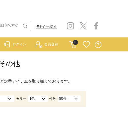
条件から探す
0
ログイン
会員登録
/その他
ど定番アイテムを取り揃えております。
1色
80件
カラー
件数