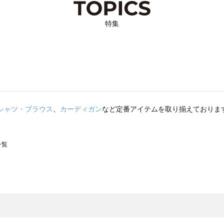
特集
シャツ・ブラウス
、
カーディガン
など定番アイテムを取り揃えておりま
一覧
スモス）の一覧
一覧