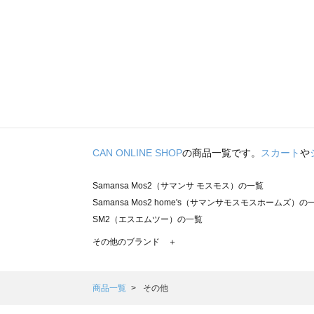
CAN ONLINE SHOP
の商品一覧です。
スカート
や
Samansa Mos2（サマンサ モスモス）の一覧
Samansa Mos2 home's（サマンサモスモスホームズ）の
SM2（エスエムツー）の一覧
TSUHARU by Samansa Mos2（ツハルバイサマンサモ
その他のブランド ＋
sm2rhythm（サマンサモスモス リズム）の一覧
Samansa Mos2 blue（サマンサモスモス ブルー）の一覧
Samansa Mos2 Lagom（サマンサモスモス ラーゴム）の
商品一覧
その他
ehka sopo（エヘカソポ）の一覧