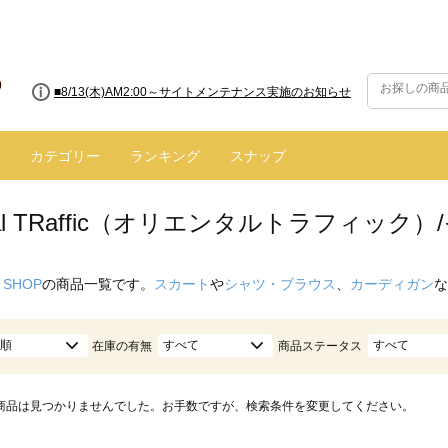
■8/13(木)AM2:00～サイトメンテナンス実施のお知らせ
カテゴリー
ランキング
スナップ
ntal TRaffic（オリエンタルトラフィック）
 SHOP
の商品一覧です。
スカート
や
シャツ・ブラウス
、
カーディガン
な
順
すべて
すべて
在庫の有無
商品ステータス
商品は見つかりませんでした。お手数ですが、検索条件を変更してください。