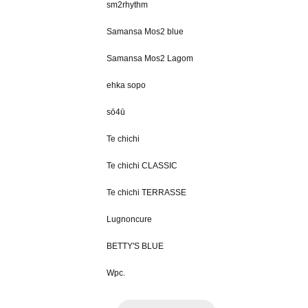
sm2rhythm
Samansa Mos2 blue
Samansa Mos2 Lagom
ehka sopo
sō4ū
Te chichi
Te chichi CLASSIC
Te chichi TERRASSE
Lugnoncure
BETTY'S BLUE
Wpc.