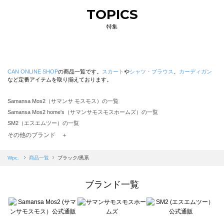
TOPICS
特集
CAN ONLINE SHOP
の商品一覧です。
スカート
や
シャツ・ブラウス
、
カーディガン
など定番アイテムを取り揃えております。
Samansa Mos2（サマンサ モスモス）の一覧
Samansa Mos2 home's（サマンサモスモスホームズ）の一覧
SM2（エスエムツー）の一覧
TSUHARU by Samansa Mos2（ツハルバイサマンサモスモス）の一覧
その他のブランド ＋
sm2rhythm（サマンサモスモス リズム）の一覧
Samansa Mos2 blue（サマンサモスモス ブルー）の一覧
Wpc.
商品一覧
ブラック/黒系
Samansa Mos2 Lagom（サマンサモスモス ラーゴム）の一覧
ehka sopo（エヘカソポ）の一覧
ブランド一覧
sō4ū（ソウフォーユー）の一覧
Te chichi（テチチ）の一覧
Te chichi CLASSIC（テチチ クラシック）の一覧
Te chichi TERRASSE（テチチ テラス）の一覧