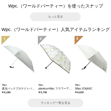
Wpc.（ワールドパーティー）を使ったスナップ
もっと見る
Wpc.（ワールドパーティー）人気アイテムランキング
1
2
3
Wpc.
Wpc.
Wpc.
遮光バックプロテクトパラソル tiny
plantica×Wpc.フラワーアンブレラプラスティックmini
[Wpc.IZA]ASC
￥4,180
￥3,740
￥4,620
ランキング一覧を見る