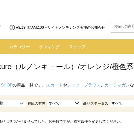
■8/13(木)AM2:00～サイトメンテナンス実施のお知らせ
カテゴリー
ランキング
スナップ
oncure（ルノンキュール）/オレンジ/橙色系
 SHOP
の商品一覧です。
スカート
や
シャツ・ブラウス
、
カーディガン
な
順
すべて
すべて
在庫の有無
商品ステータス
商品は見つかりませんでした。お手数ですが、検索条件を変更してください。