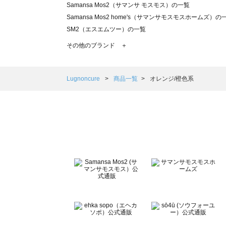
Samansa Mos2（サマンサ モスモス）の一覧
Samansa Mos2 home's（サマンサモスモスホームズ）の
SM2（エスエムツー）の一覧
TSUHARU by Samansa Mos2（ツハルバイサマンサモ
その他のブランド ＋
sm2rhythm（サマンサモスモス リズム）の一覧
Samansa Mos2 blue（サマンサモスモス ブルー）の一覧
Samansa Mos2 Lagom（サマンサモスモス ラーゴム）の
Lugnoncure
商品一覧
オレンジ/橙色系
ehka sopo（エヘカソポ）の一覧
sō4ū（ソウフォーユー）の一覧
Te chichi（テチチ）の一覧
Te chichi CLASSIC（テチチ クラシック）の一覧
Te chichi TERRASSE（テチチ テラス）の一覧
Lugnoncure（ルノンキュール）の一覧
BETTY'S BLUE（べティーズブルー）の一覧
Wpc.（ワールドパーティー）の一覧