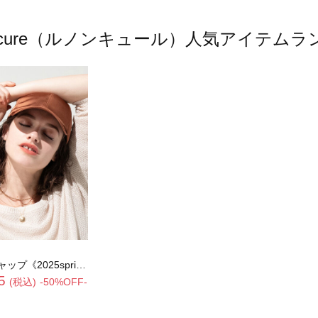
oncure（ルノンキュール）人気アイテム
5spring catalog item》
5
(税込)
-50%OFF-