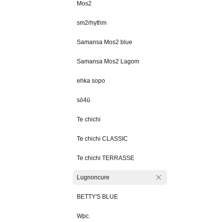
Mos2
sm2rhythm
Samansa Mos2 blue
Samansa Mos2 Lagom
ehka sopo
sō4ū
Te chichi
Te chichi CLASSIC
Te chichi TERRASSE
Lugnoncure
BETTY'S BLUE
Wpc.