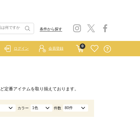
条件から探す
0
ログイン
会員登録
ど定番アイテムを取り揃えております。
1色
80件
カラー
件数