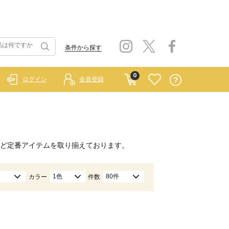
条件から探す
0
ログイン
会員登録
ど定番アイテムを取り揃えております。
1色
80件
カラー
件数