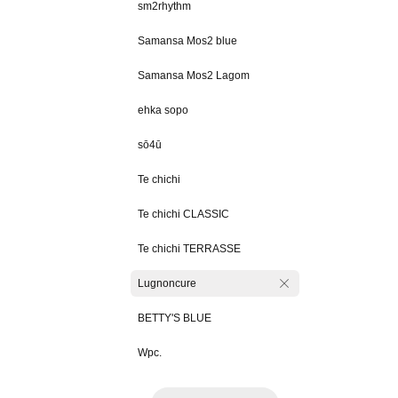
sm2rhythm
Samansa Mos2 blue
Samansa Mos2 Lagom
ehka sopo
sō4ū
Te chichi
Te chichi CLASSIC
Te chichi TERRASSE
Lugnoncure
BETTY'S BLUE
Wpc.