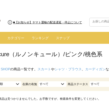
■8/13(木)AM2:00～サイトメンテナンス実施のお知らせ
■【お知らせ】ヤマト運輸の配送遅延・停止について
カテゴリー
ランキング
スナップ
oncure（ルノンキュール）/ピンク/桃色系
 SHOP
の商品一覧です。
スカート
や
シャツ・ブラウス
、
カーディガン
な
順
すべて
すべて
在庫の有無
商品ステータス
商品は見つかりませんでした。お手数ですが、検索条件を変更してください。