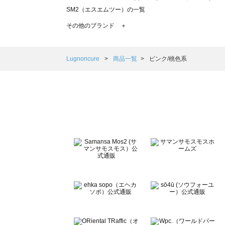
SM2（エスエムツー）の一覧
TSUHARU by Samansa Mos2（ツハルバイサマンサモ
その他のブランド ＋
sm2rhythm（サマンサモスモス リズム）の一覧
Samansa Mos2 blue（サマンサモスモス ブルー）の一覧
Samansa Mos2 Lagom（サマンサモスモス ラーゴム）の
Lugnoncure
商品一覧
ピンク/桃色系
ehka sopo（エヘカソポ）の一覧
sō4ū（ソウフォーユー）の一覧
Te chichi（テチチ）の一覧
Te chichi CLASSIC（テチチ クラシック）の一覧
Te chichi TERRASSE（テチチ テラス）の一覧
Lugnoncure（ルノンキュール）の一覧
BETTY'S BLUE（べティーズブルー）の一覧
Wpc.（ワールドパーティー）の一覧