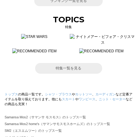
ランキング一覧を見る
TOPICS
特集
特集一覧を見る
トップス
の商品一覧です。
シャツ・ブラウス
や
カットソー
、
カーディガン
など定番ア
イテムを取り揃えております。他にも
スカート
や
ワンピース
、
ニット・セーター
など
の商品も充実！
Samansa Mos2（サマンサ モスモス）のトップス一覧
Samansa Mos2 home's（サマンサモスモスホームズ）のトップス一覧
SM2（エスエムツー）のトップス一覧