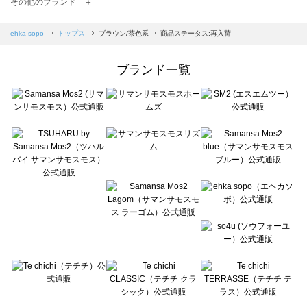
TSUHARU by Samansa Mos2（ツハルバイサマンサモスモス）のトップス一覧
その他のブランド ＋
sm2rhythm（サマンサモスモス リズム）のトップス一覧
Samansa Mos2 blue（サマンサモスモス ブルー）のトップス一覧
ehka sopo
トップス
ブラウン/茶色系
商品ステータス:再入荷
Samansa Mos2 Lagom（サマンサモスモス ラーゴム）のトップス一覧
ehka sopo（エヘカソポ）のトップス一覧
ブランド一覧
sō4ū（ソウフォーユー）のトップス一覧
Te chichi（テチチ）のトップス一覧
Te chichi CLASSIC（テチチ クラシック）のトップス一覧
Te chichi TERRASSE（テチチ テラス）のトップス一覧
Lugnoncure（ルノンキュール）のトップス一覧
BETTY'S BLUE（べティーズブルー）のトップス一覧
Wpc.（ワールドパーティー）のトップス一覧