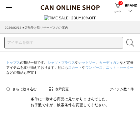
0
BRAND
カート
2026/03/18 ■店舗受け取りサービスのご案内
トップス
の商品一覧です。
シャツ・ブラウス
や
カットソー
、
カーディガン
など定番
アイテムを取り揃えております。他にも
スカート
や
ワンピース
、
ニット・セーター
などの商品も充実！
さらに絞り込む
表示変更
アイテム数：
件
条件に一致する商品は見つかりませんでした。
お手数ですが、検索条件を変更してください。