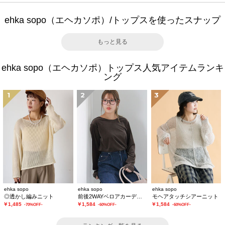
ehka sopo（エヘカソポ）/トップスを使ったスナップ
もっと見る
ehka sopo（エヘカソポ）トップス人気アイテムランキ
ング
1
2
3
ehka sopo
ehka sopo
ehka sopo
◎透かし編みニット
前後2WAYベロアカーディガン
モヘアタッチシアーニット
￥1,485
￥1,584
￥1,584
-70%OFF-
-60%OFF-
-60%OFF-