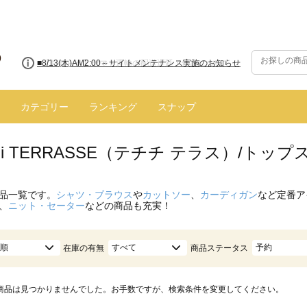
■8/13(木)AM2:00～サイトメンテナンス実施のお知らせ
カテゴリー
ランキング
スナップ
hichi TERRASSE（テチチ テラス）/ト
品一覧です。
シャツ・ブラウス
や
カットソー
、
カーディガン
など定番ア
、
ニット・セーター
などの商品も充実！
順
すべて
予約
在庫の有無
商品ステータス
商品は見つかりませんでした。お手数ですが、検索条件を変更してください。