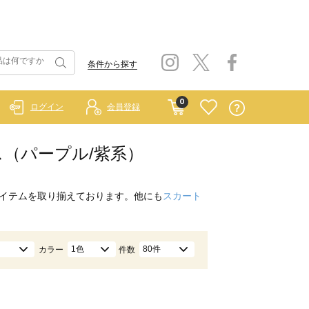
条件から探す
0
ログイン
会員登録
ップス（パープル/紫系）
イテムを取り揃えております。他にも
スカート
1色
80件
カラー
件数