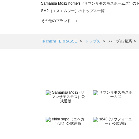
Samansa Mos2 home's（サマンサモスモスホームズ）
SM2（エスエムツー）のトップス一覧
TSUHARU by Samansa Mos2（ツハルバイサマンサ
その他のブランド ＋
sm2rhythm（サマンサモスモス リズム）のトップス一覧
Samansa Mos2 blue（サマンサモスモス ブルー）のト
Samansa Mos2 Lagom（サマンサモスモス ラーゴム）
Te chichi TERRASSE
トップス
パープル/紫系
ehka sopo（エヘカソポ）のトップス一覧
sō4ū（ソウフォーユー）のトップス一覧
Te chichi（テチチ）のトップス一覧
Te chichi CLASSIC（テチチ クラシック）のトップス一覧
Te chichi TERRASSE（テチチ テラス）のトップス一覧
Lugnoncure（ルノンキュール）のトップス一覧
BETTY'S BLUE（べティーズブルー）のトップス一覧
Wpc.（ワールドパーティー）のトップス一覧