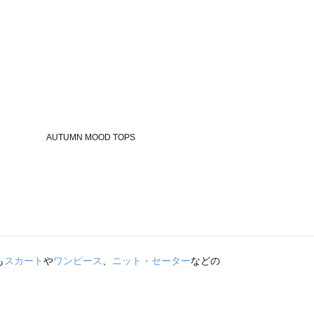
も
スカート
や
ワンピース
、
ニット・セーター
などの