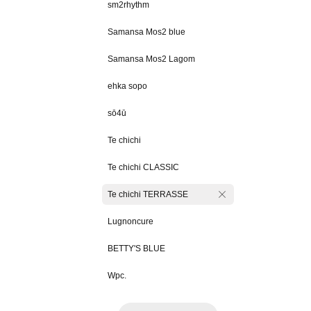
sm2rhythm
Samansa Mos2 blue
Samansa Mos2 Lagom
ehka sopo
sō4ū
Te chichi
Te chichi CLASSIC
Te chichi TERRASSE
Lugnoncure
BETTY'S BLUE
Wpc.