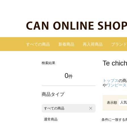
すべての商品
新着商品
再入荷商品
ブランド
Te c
検索結果
0
件
トップス
の商
や
ワンピース
商品タイプ
人気
表示順
すべての商品
通常商品
条件に一致する