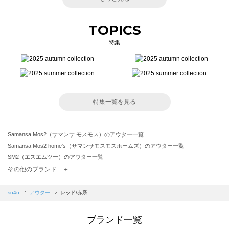
TOPICS
特集
特集一覧を見る
Samansa Mos2（サマンサ モスモス）のアウター一覧
Samansa Mos2 home's（サマンサモスモスホームズ）のアウター一覧
SM2（エスエムツー）のアウター一覧
TSUHARU by Samansa Mos2（ツハルバイサマンサモスモス）のアウター一覧
その他のブランド ＋
sm2rhythm（サマンサモスモス リズム）のアウター一覧
Samansa Mos2 blue（サマンサモスモス ブルー）のアウター一覧
sō4ū
アウター
レッド/赤系
Samansa Mos2 Lagom（サマンサモスモス ラーゴム）のアウター一覧
ehka sopo（エヘカソポ）のアウター一覧
ブランド一覧
sō4ū（ソウフォーユー）のアウター一覧