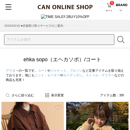
0
BRAND
カート
2026/03/18 ■店舗受け取りサービスのご案内
ehka sopo（エヘカソポ）/コート
アウター
の一覧です。
コート
や
ジャケット
、
ブルゾン
など定番アイテムを取り揃え
ております。他にも
ニット・セーター
や
カーディガン
、
ストール・マフラー
などの
商品も充実！
さらに絞り込む
表示変更
アイテム数：
3
件
お気に入り