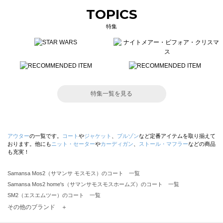
TOPICS
特集
特集一覧を見る
アウター
の一覧です。
コート
や
ジャケット
、
ブルゾン
など定番アイテムを取り揃えて
おります。他にも
ニット・セーター
や
カーディガン
、
ストール・マフラー
などの商品
も充実！
Samansa Mos2（サマンサ モスモス）のコート 一覧
Samansa Mos2 home's（サマンサモスモスホームズ）のコート 一覧
SM2（エスエムツー）のコート 一覧
TSUHARU by Samansa Mos2（ツハルバイサマンサモスモス）のコート 一覧
その他のブランド ＋
sm2rhythm（サマンサモスモス リズム）のコート 一覧