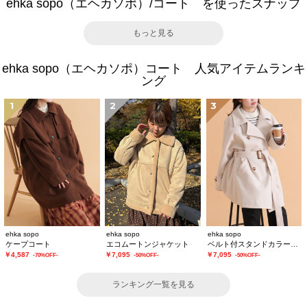
ehka sopo（エヘカソポ）/コート を使ったスナップ
もっと見る
ehka sopo（エヘカソポ）コート 人気アイテムランキ
ング
1
2
3
ehka sopo
ehka sopo
ehka sopo
ケープコート
エコムートンジャケット
ベルト付スタンドカラーコート
￥4,587
￥7,095
￥7,095
-70%OFF-
-50%OFF-
-50%OFF-
ランキング一覧を見る