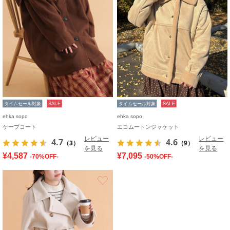
タイムセール対象
SALE
タイムセール対象
SALE
ehka sopo
ehka sopo
ケープコート
エコムートンジャケット
レビュー
レビュー
4.7
4.6
（3）
（9）
を見る
を見る
¥4,587
¥7,095
-70%OFF-
-50%OFF-
お気に入り