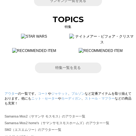
ランキング一覧を見る
TOPICS
特集
特集一覧を見る
アウター
の一覧です。
コート
や
ジャケット
、
ブルゾン
など定番アイテムを取り揃えて
おります。他にも
ニット・セーター
や
カーディガン
、
ストール・マフラー
などの商品
も充実！
Samansa Mos2（サマンサ モスモス）のアウター一覧
Samansa Mos2 home's（サマンサモスモスホームズ）のアウター一覧
SM2（エスエムツー）のアウター一覧