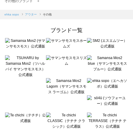
TSUHARU by Samansa Mos2（ツハルバイサマンサモスモス）のアウター一覧
その他のブランド ＋
sm2rhythm（サマンサモスモス リズム）のアウター一覧
Samansa Mos2 blue（サマンサモスモス ブルー）のアウター一覧
ehka sopo
アウター
その他
Samansa Mos2 Lagom（サマンサモスモス ラーゴム）のアウター一覧
ehka sopo（エヘカソポ）のアウター一覧
ブランド一覧
sō4ū（ソウフォーユー）のアウター一覧
Te chichi（テチチ）のアウター一覧
Te chichi CLASSIC（テチチ クラシック）のアウター一覧
Te chichi TERRASSE（テチチ テラス）のアウター一覧
Lugnoncure（ルノンキュール）のアウター一覧
BETTY'S BLUE（べティーズブルー）のアウター一覧
Wpc.（ワールドパーティー）のアウター一覧