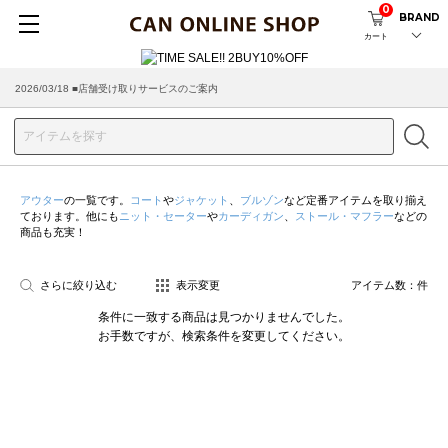
0
BRAND
カート
2026/03/18 ■店舗受け取りサービスのご案内
アウター
の一覧です。
コート
や
ジャケット
、
ブルゾン
など定番アイテムを取り揃え
ております。他にも
ニット・セーター
や
カーディガン
、
ストール・マフラー
などの
商品も充実！
さらに絞り込む
表示変更
アイテム数：
件
条件に一致する商品は見つかりませんでした。
お手数ですが、検索条件を変更してください。