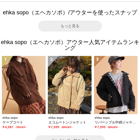
ehka sopo（エヘカソポ）/アウターを使ったスナップ
もっと見る
ehka sopo（エヘカソポ）アウター人気アイテムランキ
ング
1
2
3
ehka sopo
ehka sopo
ehka sopo
ケープコート
エコムートンジャケット
リバーシブル中綿ジャケット
￥4,587
￥7,095
￥7,095
-70%OFF-
-50%OFF-
-50%OFF-