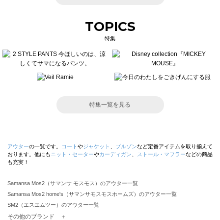
TOPICS
特集
特集一覧を見る
アウター
の一覧です。
コート
や
ジャケット
、
ブルゾン
など定番アイテムを取り揃えて
おります。他にも
ニット・セーター
や
カーディガン
、
ストール・マフラー
などの商品
も充実！
Samansa Mos2（サマンサ モスモス）のアウター一覧
Samansa Mos2 home's（サマンサモスモスホームズ）のアウター一覧
SM2（エスエムツー）のアウター一覧
TSUHARU by Samansa Mos2（ツハルバイサマンサモスモス）のアウター一覧
その他のブランド ＋