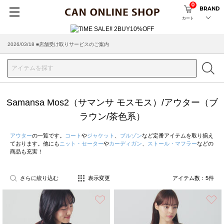
0
BRAND
カート
2026/03/18 ■店舗受け取りサービスのご案内
Samansa Mos2（サマンサ モスモス）/アウター（ブ
ラウン/茶色系）
アウター
の一覧です。
コート
や
ジャケット
、
ブルゾン
など定番アイテムを取り揃え
ております。他にも
ニット・セーター
や
カーディガン
、
ストール・マフラー
などの
商品も充実！
さらに絞り込む
表示変更
アイテム数：
5
件
お気に入り