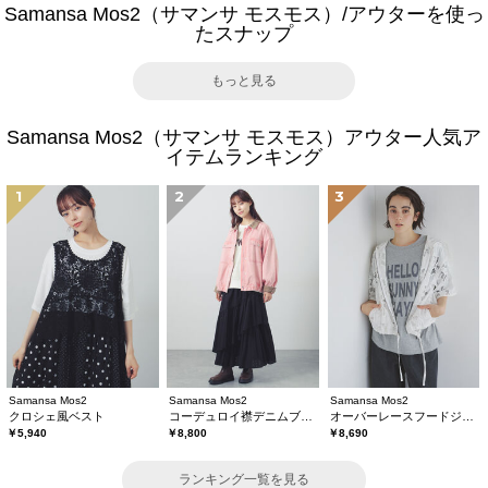
Samansa Mos2（サマンサ モスモス）/アウターを使っ
たスナップ
もっと見る
Samansa Mos2（サマンサ モスモス）アウター人気ア
イテムランキング
1
2
3
Samansa Mos2
Samansa Mos2
Samansa Mos2
クロシェ風ベスト
コーデュロイ襟デニムブルゾン
オーバーレースフードジャケット
￥5,940
￥8,800
￥8,690
ランキング一覧を見る