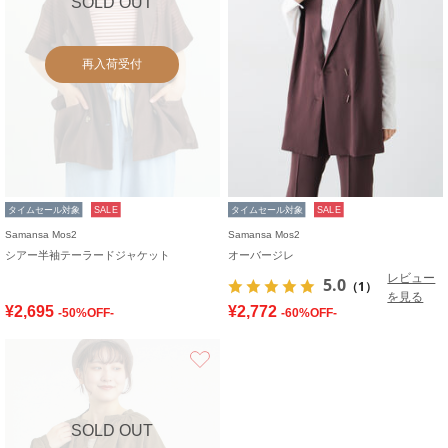
SOLD OUT
再入荷受付
タイムセール対象
SALE
タイムセール対象
SALE
Samansa Mos2
Samansa Mos2
シアー半袖テーラードジャケット
オーバージレ
レビュー
5.0
（1）
を見る
¥2,695
¥2,772
-50%OFF-
-60%OFF-
お気に入り
SOLD OUT