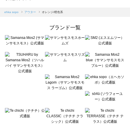
sm2rhythm（サマンサモスモス リズム）のアウター一覧
Samansa Mos2 blue（サマンサモスモス ブルー）のアウター一覧
ehka sopo
アウター
オレンジ/橙色系
Samansa Mos2 Lagom（サマンサモスモス ラーゴム）のアウター一覧
ehka sopo（エヘカソポ）のアウター一覧
ブランド一覧
sō4ū（ソウフォーユー）のアウター一覧
Te chichi（テチチ）のアウター一覧
Te chichi CLASSIC（テチチ クラシック）のアウター一覧
Te chichi TERRASSE（テチチ テラス）のアウター一覧
Lugnoncure（ルノンキュール）のアウター一覧
BETTY'S BLUE（べティーズブルー）のアウター一覧
Wpc.（ワールドパーティー）のアウター一覧