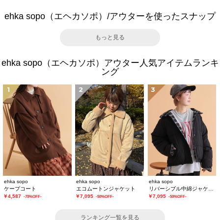
ehka sopo（エヘカソポ）/アウターを使ったスナップ
もっと見る
ehka sopo（エヘカソポ）アウター人気アイテムランキ
ング
1
2
3
ehka sopo
ehka sopo
ehka sopo
ケープコート
エコムートンジャケット
リバーシブル中綿ジャケット
￥4,587
￥7,095
￥7,095
-70%OFF-
-50%OFF-
-50%OFF-
ランキング一覧を見る