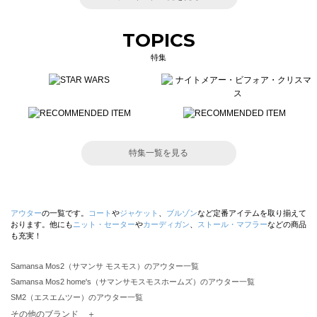
TOPICS
特集
特集一覧を見る
アウター
の一覧です。
コート
や
ジャケット
、
ブルゾン
など定番アイテムを取り揃えて
おります。他にも
ニット・セーター
や
カーディガン
、
ストール・マフラー
などの商品
も充実！
Samansa Mos2（サマンサ モスモス）のアウター一覧
Samansa Mos2 home's（サマンサモスモスホームズ）のアウター一覧
SM2（エスエムツー）のアウター一覧
TSUHARU by Samansa Mos2（ツハルバイサマンサモスモス）のアウター一覧
その他のブランド ＋