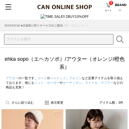
0
BRAND
カート
2026/03/18 ■店舗受け取りサービスのご案内
ehka sopo（エヘカソポ）/アウター（オレンジ/橙色
系）
アウター
の一覧です。
コート
や
ジャケット
、
ブルゾン
など定番アイテムを取り揃え
ております。他にも
ニット・セーター
や
カーディガン
、
ストール・マフラー
などの
商品も充実！
さらに絞り込む
表示変更
アイテム数：
3
件
お気に入り