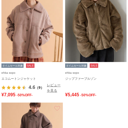
タイムセール対象
SALE
タイムセール対象
SALE
ehka sopo
ehka sopo
エコムートンジャケット
ジップファーブルゾン
レビュー
4.6
（9）
を見る
¥7,095
¥5,445
-50%OFF-
-50%OFF-
お気に入り