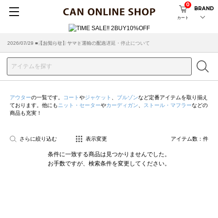
0
BRAND
カート
2026/07/29 ■【お知らせ】ヤマト運輸の配送遅延・停止について
2026/03/18 ■店舗受け取りサービスのご案内
アウター
の一覧です。
コート
や
ジャケット
、
ブルゾン
など定番アイテムを取り揃え
ております。他にも
ニット・セーター
や
カーディガン
、
ストール・マフラー
などの
商品も充実！
さらに絞り込む
表示変更
アイテム数：
件
条件に一致する商品は見つかりませんでした。
お手数ですが、検索条件を変更してください。