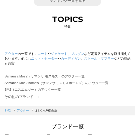
ランキング一覧を見る
TOPICS
特集
アウター
の一覧です。
コート
や
ジャケット
、
ブルゾン
など定番アイテムを取り揃えて
おります。他にも
ニット・セーター
や
カーディガン
、
ストール・マフラー
などの商品
も充実！
Samansa Mos2（サマンサ モスモス）のアウター一覧
Samansa Mos2 home's（サマンサモスモスホームズ）のアウター一覧
SM2（エスエムツー）のアウター一覧
TSUHARU by Samansa Mos2（ツハルバイサマンサモスモス）のアウター一覧
その他のブランド ＋
sm2rhythm（サマンサモスモス リズム）のアウター一覧
Samansa Mos2 blue（サマンサモスモス ブルー）のアウター一覧
SM2
アウター
オレンジ/橙色系
Samansa Mos2 Lagom（サマンサモスモス ラーゴム）のアウター一覧
ehka sopo（エヘカソポ）のアウター一覧
ブランド一覧
sō4ū（ソウフォーユー）のアウター一覧