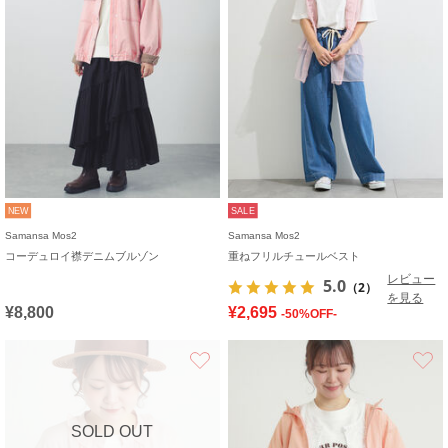
NEW
SALE
Samansa Mos2
Samansa Mos2
コーデュロイ襟デニムブルゾン
重ねフリルチュールベスト
レビュー
5.0
（2）
を見る
¥8,800
¥2,695
-50%OFF-
お気に入り
SOLD OUT