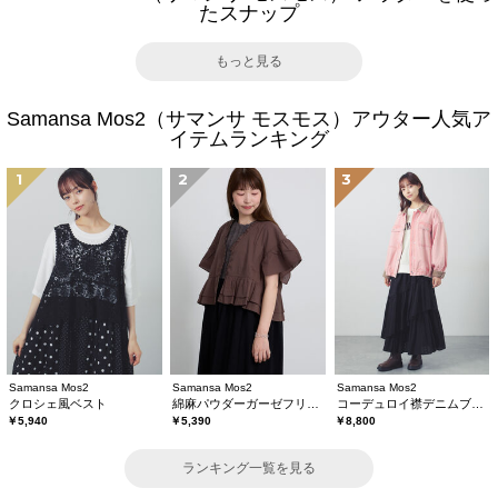
たスナップ
もっと見る
Samansa Mos2（サマンサ モスモス）アウター人気ア
イテムランキング
1
2
3
Samansa Mos2
Samansa Mos2
Samansa Mos2
クロシェ風ベスト
綿麻パウダーガーゼフリルベスト
コーデュロイ襟デニムブルゾン
￥5,940
￥5,390
￥8,800
ランキング一覧を見る