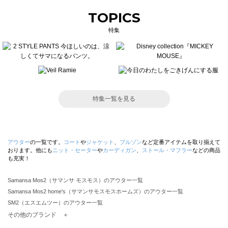
TOPICS
特集
特集一覧を見る
アウター
の一覧です。
コート
や
ジャケット
、
ブルゾン
など定番アイテムを取り揃えて
おります。他にも
ニット・セーター
や
カーディガン
、
ストール・マフラー
などの商品
も充実！
Samansa Mos2（サマンサ モスモス）のアウター一覧
Samansa Mos2 home's（サマンサモスモスホームズ）のアウター一覧
SM2（エスエムツー）のアウター一覧
TSUHARU by Samansa Mos2（ツハルバイサマンサモスモス）のアウター一覧
その他のブランド ＋
sm2rhythm（サマンサモスモス リズム）のアウター一覧