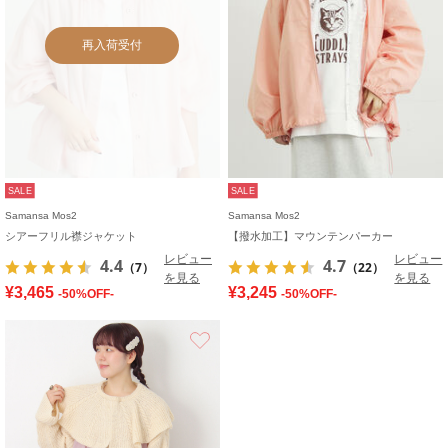
再入荷受付
SALE
SALE
Samansa Mos2
Samansa Mos2
シアーフリル襟ジャケット
【撥水加工】マウンテンパーカー
レビュー
レビュー
4.4
4.7
（7）
（22）
を見る
を見る
¥3,465
¥3,245
-50%OFF-
-50%OFF-
お気に入り