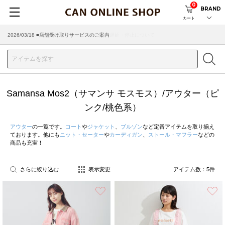
0
BRAND
カート
2026/03/18 ■店舗受け取りサービスのご案内
Samansa Mos2（サマンサ モスモス）/アウター（ピ
ンク/桃色系）
アウター
の一覧です。
コート
や
ジャケット
、
ブルゾン
など定番アイテムを取り揃え
ております。他にも
ニット・セーター
や
カーディガン
、
ストール・マフラー
などの
商品も充実！
さらに絞り込む
表示変更
アイテム数：
5
件
お気に入り