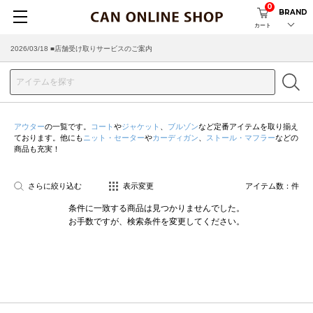
0
BRAND
カート
2026/03/18 ■店舗受け取りサービスのご案内
アウター
の一覧です。
コート
や
ジャケット
、
ブルゾン
など定番アイテムを取り揃え
ております。他にも
ニット・セーター
や
カーディガン
、
ストール・マフラー
などの
商品も充実！
さらに絞り込む
表示変更
アイテム数：
件
条件に一致する商品は見つかりませんでした。
お手数ですが、検索条件を変更してください。