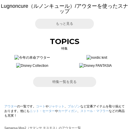
Lugnoncure（ルノンキュール）/アウターを使ったスナ
ップ
もっと見る
TOPICS
特集
特集一覧を見る
アウター
の一覧です。
コート
や
ジャケット
、
ブルゾン
など定番アイテムを取り揃えて
おります。他にも
ニット・セーター
や
カーディガン
、
ストール・マフラー
などの商品
も充実！
Samansa Mos2（サマンサ モスモス）のアウター一覧