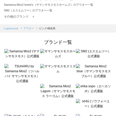
Samansa Mos2 home's（サマンサモスモスホームズ）のアウター一覧
SM2（エスエムツー）のアウター一覧
TSUHARU by Samansa Mos2（ツハルバイサマンサモスモス）のアウター一覧
その他のブランド ＋
sm2rhythm（サマンサモスモス リズム）のアウター一覧
Samansa Mos2 blue（サマンサモスモス ブルー）のアウター一覧
Lugnoncure
アウター
ピンク/桃色系
Samansa Mos2 Lagom（サマンサモスモス ラーゴム）のアウター一覧
ehka sopo（エヘカソポ）のアウター一覧
ブランド一覧
sō4ū（ソウフォーユー）のアウター一覧
Te chichi（テチチ）のアウター一覧
Te chichi CLASSIC（テチチ クラシック）のアウター一覧
Te chichi TERRASSE（テチチ テラス）のアウター一覧
Lugnoncure（ルノンキュール）のアウター一覧
BETTY'S BLUE（べティーズブルー）のアウター一覧
Wpc.（ワールドパーティー）のアウター一覧