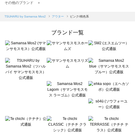
TSUHARU by Samansa Mos2（ツハルバイサマンサモスモス）のアウター一覧
その他のブランド ＋
sm2rhythm（サマンサモスモス リズム）のアウター一覧
Samansa Mos2 blue（サマンサモスモス ブルー）のアウター一覧
TSUHARU by Samansa Mos2
アウター
ピンク/桃色系
Samansa Mos2 Lagom（サマンサモスモス ラーゴム）のアウター一覧
ehka sopo（エヘカソポ）のアウター一覧
ブランド一覧
sō4ū（ソウフォーユー）のアウター一覧
Te chichi（テチチ）のアウター一覧
Te chichi CLASSIC（テチチ クラシック）のアウター一覧
Te chichi TERRASSE（テチチ テラス）のアウター一覧
Lugnoncure（ルノンキュール）のアウター一覧
BETTY'S BLUE（べティーズブルー）のアウター一覧
Wpc.（ワールドパーティー）のアウター一覧