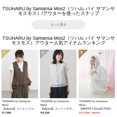
TSUHARU by Samansa Mos2（ツハル バイ サマンサ
モスモス）/アウターを使ったスナップ
もっと見る
TSUHARU by Samansa Mos2（ツハル バイ サマンサ
モスモス）アウター人気アイテムランキング
1
2
3
TSUHARU by Samansa
TSUHARU by Samansa
TSUHARU by Samansa
Mos2
Mos2
Mos2
【tukuroi】コットンジャカード製品染めベスト《WEB限定》
【tukuroi】コットンサテンバテンレースベスト
【WHITE COLLECTION】オーバーレースフード付きボレロ
￥7,590
￥8,250
￥13,090
-30%OFF-