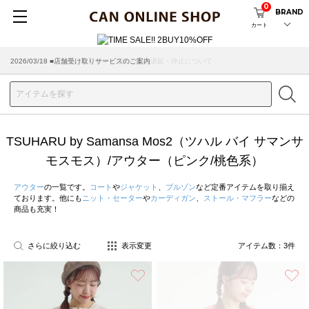
0
BRAND
カート
2026/03/18 ■店舗受け取りサービスのご案内
TSUHARU by Samansa Mos2（ツハル バイ サマンサ
モスモス）/アウター（ピンク/桃色系）
アウター
の一覧です。
コート
や
ジャケット
、
ブルゾン
など定番アイテムを取り揃え
ております。他にも
ニット・セーター
や
カーディガン
、
ストール・マフラー
などの
商品も充実！
さらに絞り込む
表示変更
アイテム数：
3
件
お気に入り