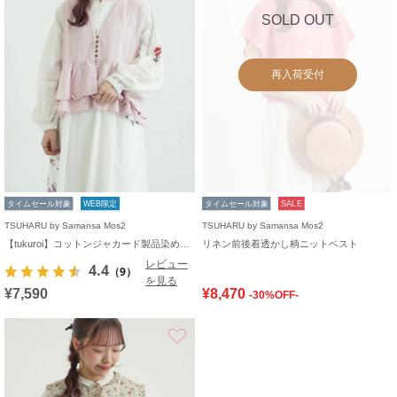
SOLD OUT
再入荷受付
タイムセール対象
WEB限定
タイムセール対象
SALE
TSUHARU by Samansa Mos2
TSUHARU by Samansa Mos2
【tukuroi】コットンジャカード製品染めベスト《WEB限定》
リネン前後着透かし柄ニットベスト
レビュー
4.4
（9）
を見る
¥7,590
¥8,470
-30%OFF-
お気に入り