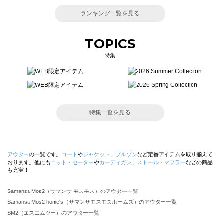
ランキング一覧を見る
TOPICS
特集
特集一覧を見る
アウター
の一覧です。
コート
や
ジャケット
、
ブルゾン
など定番アイテムを取り揃えて
おります。他にも
ニット・セーター
や
カーディガン
、
ストール・マフラー
などの商品
も充実！
Samansa Mos2（サマンサ モスモス）のアウター一覧
Samansa Mos2 home's（サマンサモスモスホームズ）のアウター一覧
SM2（エスエムツー）のアウター一覧