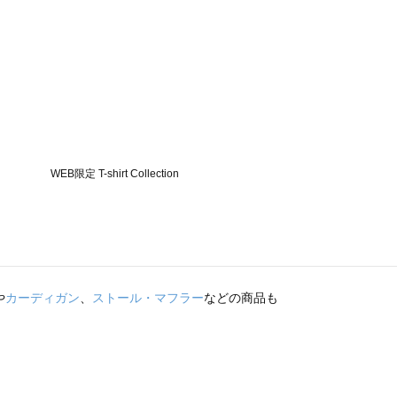
や
カーディガン
、
ストール・マフラー
などの商品も