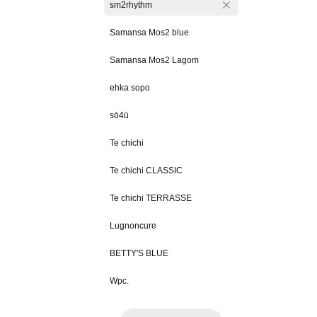
sm2rhythm
Samansa Mos2 blue
Samansa Mos2 Lagom
ehka sopo
sō4ū
Te chichi
Te chichi CLASSIC
Te chichi TERRASSE
Lugnoncure
BETTY'S BLUE
Wpc.