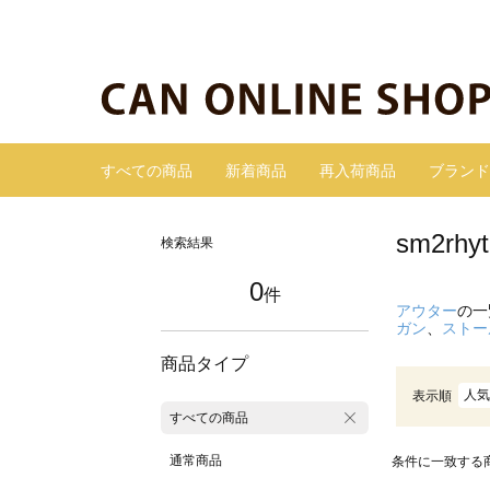
すべての商品
新着商品
再入荷商品
ブランド
sm2r
検索結果
0
件
アウター
の一
ガン
、
ストー
商品タイプ
人気
表示順
すべての商品
通常商品
条件に一致する