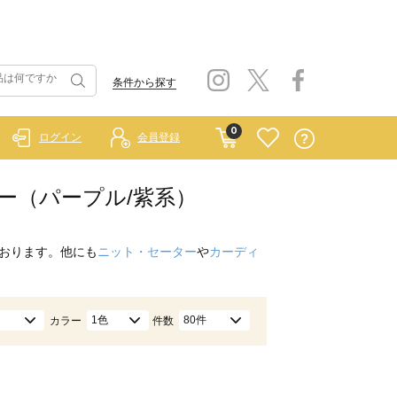
条件から探す
0
ログイン
会員登録
ター（パープル/紫系）
おります。他にも
ニット・セーター
や
カーディ
1色
80件
カラー
件数