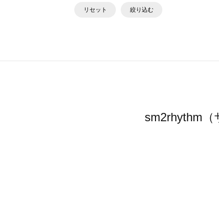
リセット
絞り込む
sm2rhyt