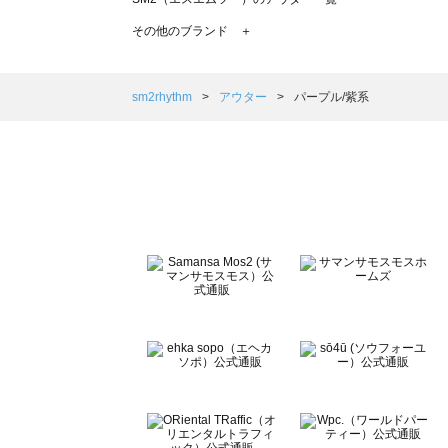
TSUHARU by Samansa Mos2（ツハルバイサマンサ
その他のブランド ＋
sm2rhythm（サマンサモスモス リズム）のアウター一覧
Samansa Mos2 blue（サマンサモスモス ブルー）のア
Samansa Mos2 Lagom（サマンサモスモス ラーゴム）
sm2rhythm
アウター
パープル/紫系
ehka sopo（エヘカソポ）のアウター一覧
sō4ū（ソウフォーユー）のアウター一覧
Te chichi（テチチ）のアウター一覧
Te chichi CLASSIC（テチチ クラシック）のアウター一覧
Te chichi TERRASSE（テチチ テラス）のアウター一覧
Lugnoncure（ルノンキュール）のアウター一覧
BETTY'S BLUE（べティーズブルー）のアウター一覧
Wpc.（ワールドパーティー）のアウター一覧