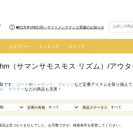
■8/13(木)AM2:00～サイトメンテナンス実施のお知らせ
カテゴリー
ランキング
スナップ
hythm（サマンサモスモス リズム）/アウ
覧です。
コート
や
ジャケット
、
ブルゾン
など定番アイテムを取り揃えて
ル・マフラー
などの商品も充実！
順
すべて
すべて
在庫の有無
商品ステータス
商品は見つかりませんでした。お手数ですが、検索条件を変更してください。