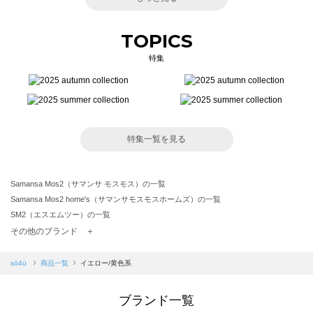
TOPICS
特集
特集一覧を見る
Samansa Mos2（サマンサ モスモス）の一覧
Samansa Mos2 home's（サマンサモスモスホームズ）の一覧
SM2（エスエムツー）の一覧
TSUHARU by Samansa Mos2（ツハルバイサマンサモスモス）の一覧
その他のブランド ＋
sm2rhythm（サマンサモスモス リズム）の一覧
Samansa Mos2 blue（サマンサモスモス ブルー）の一覧
sō4ū
商品一覧
イエロー/黄色系
Samansa Mos2 Lagom（サマンサモスモス ラーゴム）の一覧
ehka sopo（エヘカソポ）の一覧
ブランド一覧
sō4ū（ソウフォーユー）の一覧