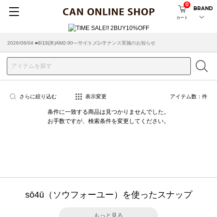
0
BRAND
カート
2026/08/04 ■8/13(木)AM2:00～サイトメンテナンス実施のお知らせ
2026/03/18 ■店舗受け取りサービスのご案内
さらに絞り込む
表示変更
アイテム数：
件
条件に一致する商品は見つかりませんでした。
お手数ですが、検索条件を変更してください。
sō4ū（ソウフォーユー）を使ったスナップ
もっと見る