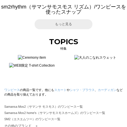
sm2rhythm（サマンサモスモス リズム）/ワンピースを
使ったスナップ
もっと見る
TOPICS
特集
ワンピース
の商品一覧です。他にも
スカート
や
シャツ・ブラウス
、
カーディガン
など
の商品を取り揃えております。
Samansa Mos2（サマンサ モスモス）のワンピース一覧
Samansa Mos2 home's（サマンサモスモスホームズ）のワンピース一覧
SM2（エスエムツー）のワンピース一覧
TSUHARU by Samansa Mos2（ツハルバイサマンサモスモス）のワンピース一覧
その他のブランド ＋