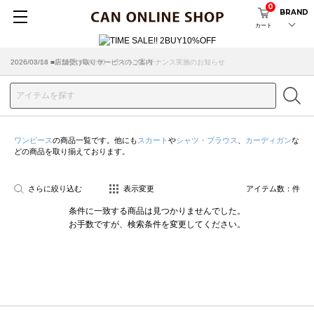
0
BRAND
カート
2026/08/04 ■8/13(木)AM2:00～サイトメンテナンス実施のお知らせ
2026/03/18 ■店舗受け取りサービスのご案内
ワンピース
の商品一覧です。他にも
スカート
や
シャツ・ブラウス
、
カーディガン
な
どの商品を取り揃えております。
さらに絞り込む
表示変更
アイテム数：
件
条件に一致する商品は見つかりませんでした。
お手数ですが、検索条件を変更してください。