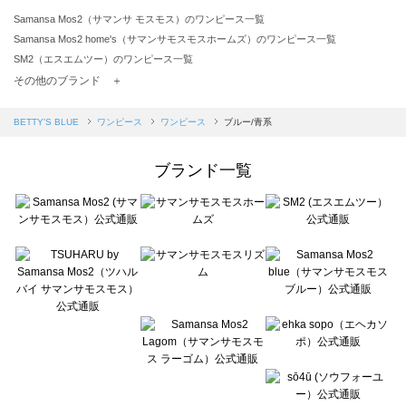
Samansa Mos2（サマンサ モスモス）のワンピース一覧
Samansa Mos2 home's（サマンサモスモスホームズ）のワンピース一覧
SM2（エスエムツー）のワンピース一覧
TSUHARU by Samansa Mos2（ツハルバイサマンサモスモス）のワンピース一覧
その他のブランド ＋
sm2rhythm（サマンサモスモス リズム）のワンピース一覧
Samansa Mos2 blue（サマンサモスモス ブルー）のワンピース一覧
BETTY'S BLUE
ワンピース
ワンピース
ブルー/青系
Samansa Mos2 Lagom（サマンサモスモス ラーゴム）のワンピース一覧
ehka sopo（エヘカソポ）のワンピース一覧
ブランド一覧
sō4ū（ソウフォーユー）のワンピース一覧
Te chichi（テチチ）のワンピース一覧
Te chichi CLASSIC（テチチ クラシック）のワンピース一覧
Te chichi TERRASSE（テチチ テラス）のワンピース一覧
Lugnoncure（ルノンキュール）のワンピース一覧
BETTY'S BLUE（べティーズブルー）のワンピース一覧
Wpc.（ワールドパーティー）のワンピース一覧