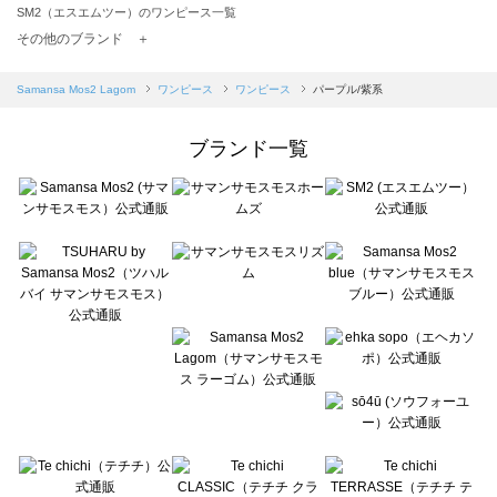
SM2（エスエムツー）のワンピース一覧
TSUHARU by Samansa Mos2（ツハルバイサマンサモスモス）のワンピース一覧
その他のブランド ＋
sm2rhythm（サマンサモスモス リズム）のワンピース一覧
Samansa Mos2 blue（サマンサモスモス ブルー）のワンピース一覧
Samansa Mos2 Lagom
ワンピース
ワンピース
パープル/紫系
Samansa Mos2 Lagom（サマンサモスモス ラーゴム）のワンピース一覧
ehka sopo（エヘカソポ）のワンピース一覧
ブランド一覧
sō4ū（ソウフォーユー）のワンピース一覧
Te chichi（テチチ）のワンピース一覧
Te chichi CLASSIC（テチチ クラシック）のワンピース一覧
Te chichi TERRASSE（テチチ テラス）のワンピース一覧
Lugnoncure（ルノンキュール）のワンピース一覧
BETTY'S BLUE（べティーズブルー）のワンピース一覧
Wpc.（ワールドパーティー）のワンピース一覧