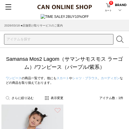
0
BRAND
カート
2026/03/18 ■店舗受け取りサービスのご案内
Samansa Mos2 Lagom（サマンサモスモス ラーゴ
ム）/ワンピース（パープル/紫系）
ワンピース
の商品一覧です。他にも
スカート
や
シャツ・ブラウス
、
カーディガン
な
どの商品を取り揃えております。
さらに絞り込む
表示変更
アイテム数：
1
件
お気に入り