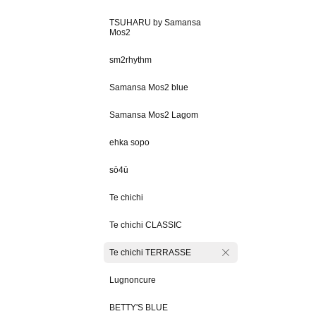
TSUHARU by Samansa
Mos2
sm2rhythm
Samansa Mos2 blue
Samansa Mos2 Lagom
ehka sopo
sō4ū
Te chichi
Te chichi CLASSIC
Te chichi TERRASSE
Lugnoncure
BETTY'S BLUE