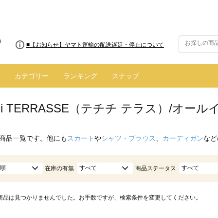
■8/13(木)AM2:00～サイトメンテナンス実施のお知らせ
■【お知らせ】ヤマト運輸の配送遅延・停止について
カテゴリー
ランキング
スナップ
hichi TERRASSE（テチチ テラス）/
商品一覧です。他にも
スカート
や
シャツ・ブラウス
、
カーディガン
など
順
すべて
すべて
在庫の有無
商品ステータス
商品は見つかりませんでした。お手数ですが、検索条件を変更してください。