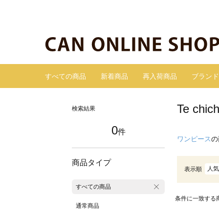
すべての商品
新着商品
再入荷商品
ブランド
Te c
検索結果
0
件
ワンピース
の
商品タイプ
人気
表示順
すべての商品
条件に一致する
通常商品