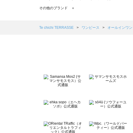
TSUHARU by Samansa Mos2（ツハルバイサマン
その他のブランド ＋
sm2rhythm（サマンサモスモス リズム）のオールインワ
Samansa Mos2 blue（サマンサモスモス ブルー）のオ
Samansa Mos2 Lagom（サマンサモスモス ラーゴム
Te chichi TERRASSE
ワンピース
オールインワ
ehka sopo（エヘカソポ）のオールインワン一覧
sō4ū（ソウフォーユー）のオールインワン一覧
Te chichi（テチチ）のオールインワン一覧
Te chichi CLASSIC（テチチ クラシック）のオールイン
Te chichi TERRASSE（テチチ テラス）のオールインワ
Lugnoncure（ルノンキュール）のオールインワン一覧
BETTY'S BLUE（べティーズブルー）のオールインワン一
Wpc.（ワールドパーティー）のオールインワン一覧