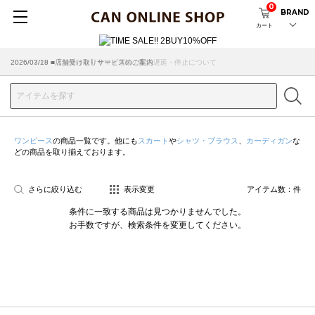
0
BRAND
カート
2026/07/29 ■【お知らせ】ヤマト運輸の配送遅延・停止について
2026/03/18 ■店舗受け取りサービスのご案内
ワンピース
の商品一覧です。他にも
スカート
や
シャツ・ブラウス
、
カーディガン
な
どの商品を取り揃えております。
さらに絞り込む
表示変更
アイテム数：
件
条件に一致する商品は見つかりませんでした。
お手数ですが、検索条件を変更してください。