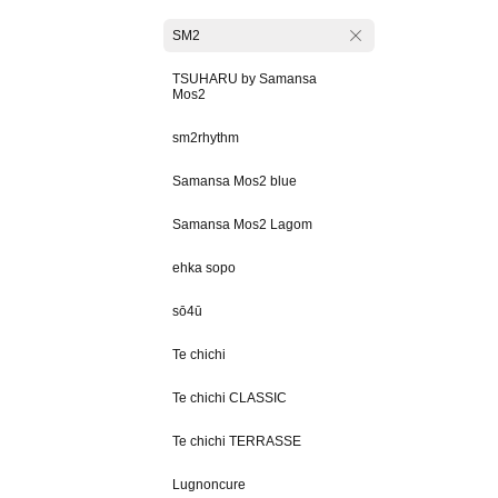
SM2
TSUHARU by Samansa
Mos2
sm2rhythm
Samansa Mos2 blue
Samansa Mos2 Lagom
ehka sopo
sō4ū
Te chichi
Te chichi CLASSIC
Te chichi TERRASSE
Lugnoncure