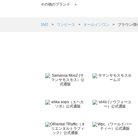
TSUHARU by Samansa Mos2（ツハルバイサマン
その他のブランド ＋
sm2rhythm（サマンサモスモス リズム）のオールインワ
Samansa Mos2 blue（サマンサモスモス ブルー）のオ
Samansa Mos2 Lagom（サマンサモスモス ラーゴム
SM2
ワンピース
オールインワン
ブラウン/茶
ehka sopo（エヘカソポ）のオールインワン一覧
sō4ū（ソウフォーユー）のオールインワン一覧
Te chichi（テチチ）のオールインワン一覧
Te chichi CLASSIC（テチチ クラシック）のオールイン
Te chichi TERRASSE（テチチ テラス）のオールインワ
Lugnoncure（ルノンキュール）のオールインワン一覧
BETTY'S BLUE（べティーズブルー）のオールインワン一
Wpc.（ワールドパーティー）のオールインワン一覧