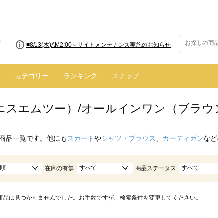
■8/13(木)AM2:00～サイトメンテナンス実施のお知らせ
カテゴリー
ランキング
スナップ
（エスエムツー）/オールインワン（ブラウ
商品一覧です。他にも
スカート
や
シャツ・ブラウス
、
カーディガン
など
順
すべて
すべて
在庫の有無
商品ステータス
商品は見つかりませんでした。お手数ですが、検索条件を変更してください。