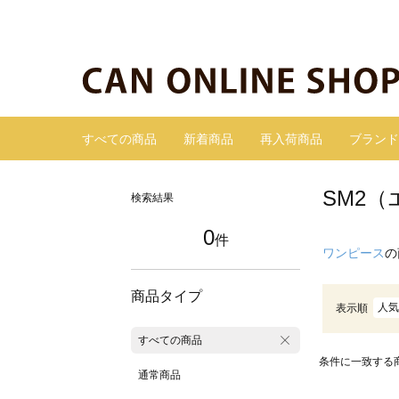
すべての商品
新着商品
再入荷商品
ブランド
SM2
検索結果
0
件
ワンピース
の
商品タイプ
人気
表示順
すべての商品
条件に一致する
通常商品