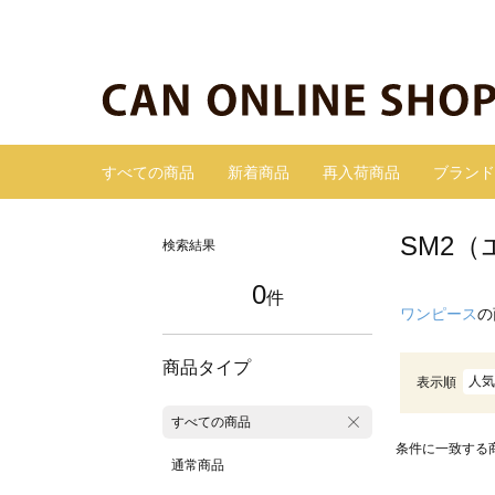
すべての商品
新着商品
再入荷商品
ブランド
SM2
検索結果
0
件
ワンピース
の
商品タイプ
人気
表示順
すべての商品
条件に一致する
通常商品