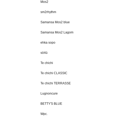
Mos2
sm2rhythm
Samansa Mos2 blue
Samansa Mos2 Lagom
ehka sopo
sō4ū
Te chichi
Te chichi CLASSIC
Te chichi TERRASSE
Lugnoncure
BETTY'S BLUE
Wpc.