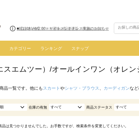
■8/13(木)AM2:00～サイトメンテナンス実施のお知らせ
カテゴリー
ランキング
スナップ
（エスエムツー）/オールインワン（オレン
商品一覧です。他にも
スカート
や
シャツ・ブラウス
、
カーディガン
など
順
すべて
すべて
在庫の有無
商品ステータス
商品は見つかりませんでした。お手数ですが、検索条件を変更してください。