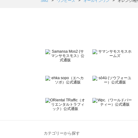
Samansa Mos2 Lagom（サマンサモスモス ラーゴム
SM2
ワンピース
オールインワン
オレンジ/橙
ehka sopo（エヘカソポ）のオールインワン一覧
sō4ū（ソウフォーユー）のオールインワン一覧
Te chichi（テチチ）のオールインワン一覧
Te chichi CLASSIC（テチチ クラシック）のオールイン
Te chichi TERRASSE（テチチ テラス）のオールインワ
Lugnoncure（ルノンキュール）のオールインワン一覧
BETTY'S BLUE（べティーズブルー）のオールインワン一
Wpc.（ワールドパーティー）のオールインワン一覧
カテゴリーから探す