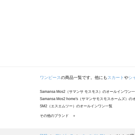
ワンピース
の商品一覧です。他にも
スカート
や
シ
Samansa Mos2（サマンサ モスモス）のオールインワン
Samansa Mos2 home's（サマンサモスモスホームズ
SM2（エスエムツー）のオールインワン一覧
TSUHARU by Samansa Mos2（ツハルバイサマン
その他のブランド ＋
sm2rhythm（サマンサモスモス リズム）のオールインワ
Samansa Mos2 blue（サマンサモスモス ブルー）のオ