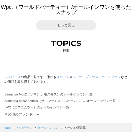
Wpc.（ワールドパーティー）/オールインワンを使った
スナップ
もっと見る
TOPICS
特集
ワンピース
の商品一覧です。他にも
スカート
や
シャツ・ブラウス
、
カーディガン
など
の商品を取り揃えております。
Samansa Mos2（サマンサ モスモス）のオールインワン一覧
Samansa Mos2 home's（サマンサモスモスホームズ）のオールインワン一覧
SM2（エスエムツー）のオールインワン一覧
TSUHARU by Samansa Mos2（ツハルバイサマンサモスモス）のオールインワン一覧
その他のブランド ＋
sm2rhythm（サマンサモスモス リズム）のオールインワン一覧
Samansa Mos2 blue（サマンサモスモス ブルー）のオールインワン一覧
Wpc.
ワンピース
オールインワン
ベージュ/薄茶系