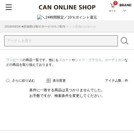
0
BRAND
カート
2026/08/04 ■8/13(木)AM2:00～サイトメンテナンス実施のお知らせ
2026/03/18 ■店舗受け取りサービスのご案内
ワンピース
の商品一覧です。他にも
スカート
や
シャツ・ブラウス
、
カーディガン
な
どの商品を取り揃えております。
さらに絞り込む
表示変更
アイテム数：
件
条件に一致する商品は見つかりませんでした。
お手数ですが、検索条件を変更してください。