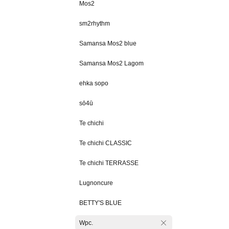
Mos2
sm2rhythm
Samansa Mos2 blue
Samansa Mos2 Lagom
ehka sopo
sō4ū
Te chichi
Te chichi CLASSIC
Te chichi TERRASSE
Lugnoncure
BETTY'S BLUE
Wpc.