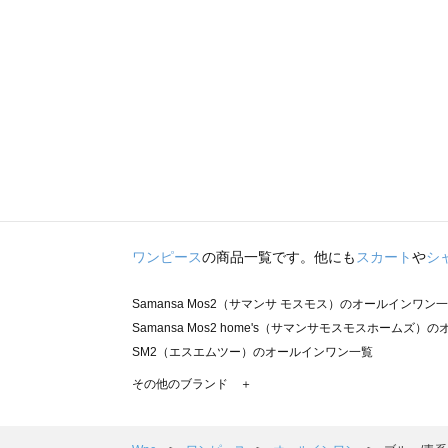
ワンピース
の商品一覧です。他にも
スカート
や
シ
Samansa Mos2（サマンサ モスモス）のオールインワン
Samansa Mos2 home's（サマンサモスモスホームズ
SM2（エスエムツー）のオールインワン一覧
TSUHARU by Samansa Mos2（ツハルバイサマン
その他のブランド ＋
sm2rhythm（サマンサモスモス リズム）のオールインワ
Samansa Mos2 blue（サマンサモスモス ブルー）のオ