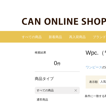
すべての商品
新着商品
再入荷商品
ブランド
Wpc
検索結果
0
件
ワンピース
の
商品タイプ
人気
表示順
すべての商品
条件に一致する
通常商品