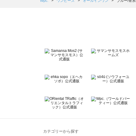
Samansa Mos2 Lagom（サマンサモスモス ラーゴム
Wpc.
ワンピース
オールインワン
ブルー/青系
ehka sopo（エヘカソポ）のオールインワン一覧
sō4ū（ソウフォーユー）のオールインワン一覧
Te chichi（テチチ）のオールインワン一覧
Te chichi CLASSIC（テチチ クラシック）のオールイン
Te chichi TERRASSE（テチチ テラス）のオールインワ
Lugnoncure（ルノンキュール）のオールインワン一覧
BETTY'S BLUE（べティーズブルー）のオールインワン一
Wpc.（ワールドパーティー）のオールインワン一覧
カテゴリーから探す