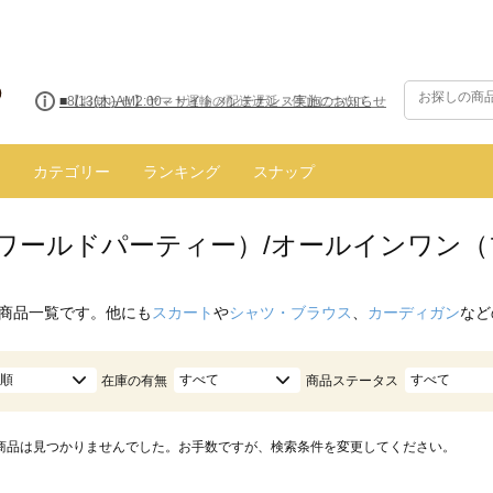
■8/13(木)AM2:00～サイトメンテナンス実施のお知らせ
カテゴリー
ランキング
スナップ
.（ワールドパーティー）/オールインワン（
商品一覧です。他にも
スカート
や
シャツ・ブラウス
、
カーディガン
など
順
すべて
すべて
在庫の有無
商品ステータス
商品は見つかりませんでした。お手数ですが、検索条件を変更してください。