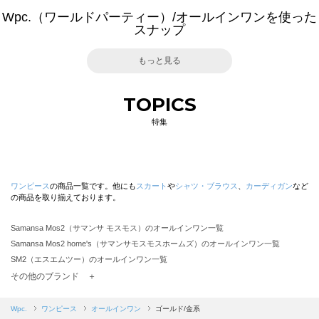
Wpc.（ワールドパーティー）/オールインワンを使った
スナップ
もっと見る
TOPICS
特集
ワンピース
の商品一覧です。他にも
スカート
や
シャツ・ブラウス
、
カーディガン
など
の商品を取り揃えております。
Samansa Mos2（サマンサ モスモス）のオールインワン一覧
Samansa Mos2 home's（サマンサモスモスホームズ）のオールインワン一覧
SM2（エスエムツー）のオールインワン一覧
TSUHARU by Samansa Mos2（ツハルバイサマンサモスモス）のオールインワン一覧
その他のブランド ＋
sm2rhythm（サマンサモスモス リズム）のオールインワン一覧
Samansa Mos2 blue（サマンサモスモス ブルー）のオールインワン一覧
Wpc.
ワンピース
オールインワン
ゴールド/金系