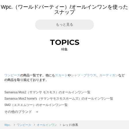
Wpc.（ワールドパーティー）/オールインワンを使った
スナップ
もっと見る
TOPICS
特集
ワンピース
の商品一覧です。他にも
スカート
や
シャツ・ブラウス
、
カーディガン
など
の商品を取り揃えております。
Samansa Mos2（サマンサ モスモス）のオールインワン一覧
Samansa Mos2 home's（サマンサモスモスホームズ）のオールインワン一覧
SM2（エスエムツー）のオールインワン一覧
TSUHARU by Samansa Mos2（ツハルバイサマンサモスモス）のオールインワン一覧
その他のブランド ＋
sm2rhythm（サマンサモスモス リズム）のオールインワン一覧
Samansa Mos2 blue（サマンサモスモス ブルー）のオールインワン一覧
Wpc.
ワンピース
オールインワン
レッド/赤系