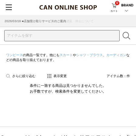
0
BRAND
カート
2026/07/29 ■【お知らせ】ヤマト運輸の配送遅延・停止について
2026/03/18 ■店舗受け取りサービスのご案内
ワンピース
の商品一覧です。他にも
スカート
や
シャツ・ブラウス
、
カーディガン
な
どの商品を取り揃えております。
さらに絞り込む
表示変更
アイテム数：
件
条件に一致する商品は見つかりませんでした。
お手数ですが、検索条件を変更してください。