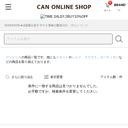
0
BRAND
カート
2026/07/29 ■【お知らせ】ヤマト運輸の配送遅延・停止について
2026/03/18 ■店舗受け取りサービスのご案内
ワンピース
の商品一覧です。他にも
スカート
や
シャツ・ブラウス
、
カーディガン
な
どの商品を取り揃えております。
さらに絞り込む
表示変更
アイテム数：
件
条件に一致する商品は見つかりませんでした。
お手数ですが、検索条件を変更してください。