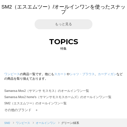
SM2（エスエムツー）/オールインワンを使ったスナッ
プ
もっと見る
TOPICS
特集
ワンピース
の商品一覧です。他にも
スカート
や
シャツ・ブラウス
、
カーディガン
など
の商品を取り揃えております。
Samansa Mos2（サマンサ モスモス）のオールインワン一覧
Samansa Mos2 home's（サマンサモスモスホームズ）のオールインワン一覧
SM2（エスエムツー）のオールインワン一覧
TSUHARU by Samansa Mos2（ツハルバイサマンサモスモス）のオールインワン一覧
その他のブランド ＋
sm2rhythm（サマンサモスモス リズム）のオールインワン一覧
Samansa Mos2 blue（サマンサモスモス ブルー）のオールインワン一覧
SM2
ワンピース
オールインワン
グリーン/緑系