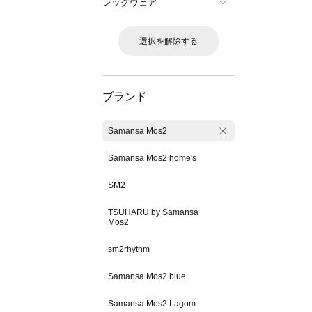
レッグウェア
選択を解除する
ブランド
Samansa Mos2
Samansa Mos2 home's
SM2
TSUHARU by Samansa
Mos2
sm2rhythm
Samansa Mos2 blue
Samansa Mos2 Lagom