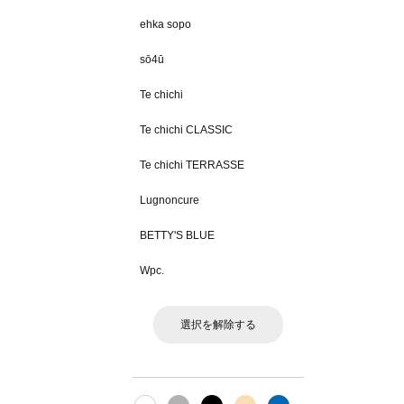
ehka sopo
sō4ū
Te chichi
Te chichi CLASSIC
Te chichi TERRASSE
Lugnoncure
BETTY'S BLUE
Wpc.
選択を解除する