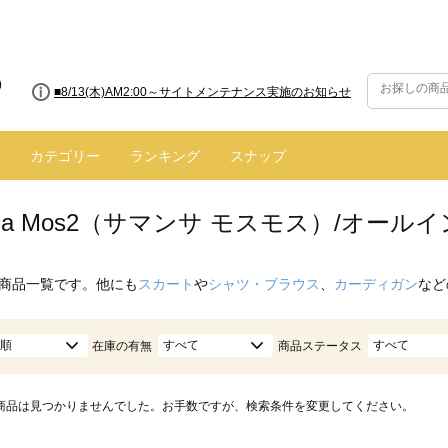
■8/13(木)AM2:00～サイトメンテナンス実施のお知らせ
カテゴリー
ランキング
スナップ
nsa Mos2（サマンサ モスモス）/オー
商品一覧です。他にも
スカート
や
シャツ・ブラウス
、
カーディガン
など
順
すべて
すべて
在庫の有無
商品ステータス
商品は見つかりませんでした。お手数ですが、検索条件を変更してください。