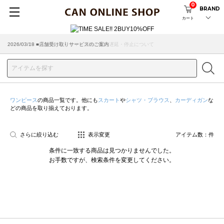
0
BRAND
カート
2026/07/29 ■【お知らせ】ヤマト運輸の配送遅延・停止について
2026/03/18 ■店舗受け取りサービスのご案内
ワンピース
の商品一覧です。他にも
スカート
や
シャツ・ブラウス
、
カーディガン
な
どの商品を取り揃えております。
さらに絞り込む
表示変更
アイテム数：
件
条件に一致する商品は見つかりませんでした。
お手数ですが、検索条件を変更してください。