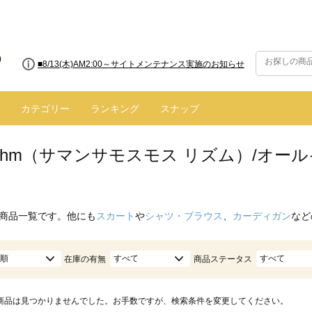
■8/13(木)AM2:00～サイトメンテナンス実施のお知らせ
カテゴリー
ランキング
スナップ
hythm（サマンサモスモス リズム）/オ
商品一覧です。他にも
スカート
や
シャツ・ブラウス
、
カーディガン
など
順
すべて
すべて
在庫の有無
商品ステータス
商品は見つかりませんでした。お手数ですが、検索条件を変更してください。