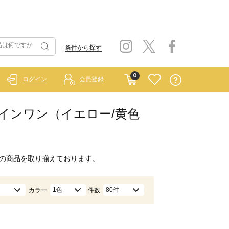
条件から探す
0
ログイン
会員登録
ールインワン（イエロー/黄色
の商品を取り揃えております。
1色
80件
カラー
件数