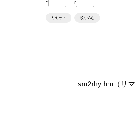
¥
~
¥
リセット
絞り込む
sm2rhyth