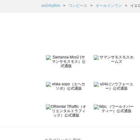
Samansa Mos2 Lagom（サマンサモスモス ラーゴム
sm2rhythm
ワンピース
オールインワン
イエ
ehka sopo（エヘカソポ）のオールインワン一覧
sō4ū（ソウフォーユー）のオールインワン一覧
Te chichi（テチチ）のオールインワン一覧
Te chichi CLASSIC（テチチ クラシック）のオールイン
Te chichi TERRASSE（テチチ テラス）のオールインワ
Lugnoncure（ルノンキュール）のオールインワン一覧
BETTY'S BLUE（べティーズブルー）のオールインワン一
Wpc.（ワールドパーティー）のオールインワン一覧