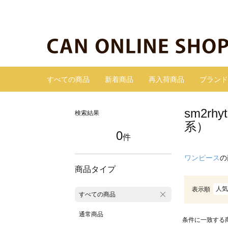
すべての商品
新着商品
再入荷商品
ブランド
sm2r
検索結果
系）
0
件
ワンピース
の
商品タイプ
人気
表示順
すべての商品
通常商品
条件に一致する