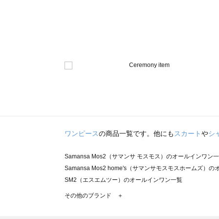
ワンピース
の商品一覧です。他にも
スカート
や
シ
Samansa Mos2（サマンサ モスモス）のオールインワン
Samansa Mos2 home's（サマンサモスモスホームズ
SM2（エスエムツー）のオールインワン一覧
TSUHARU by Samansa Mos2（ツハルバイサマン
その他のブランド ＋
sm2rhythm（サマンサモスモス リズム）のオールインワ
Samansa Mos2 blue（サマンサモスモス ブルー）のオ