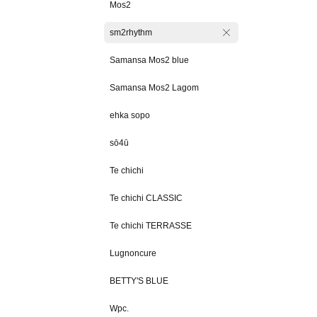
Mos2
sm2rhythm
Samansa Mos2 blue
Samansa Mos2 Lagom
ehka sopo
sō4ū
Te chichi
Te chichi CLASSIC
Te chichi TERRASSE
Lugnoncure
BETTY'S BLUE
Wpc.