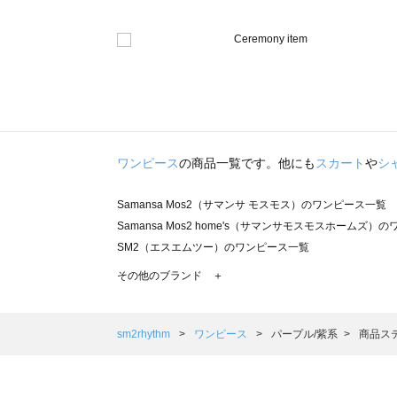
ワンピース
の商品一覧です。他にも
スカート
や
シ
Samansa Mos2（サマンサ モスモス）のワンピース一覧
Samansa Mos2 home's（サマンサモスモスホームズ）
SM2（エスエムツー）のワンピース一覧
TSUHARU by Samansa Mos2（ツハルバイサマンサ
その他のブランド ＋
sm2rhythm（サマンサモスモス リズム）のワンピース一覧
Samansa Mos2 blue（サマンサモスモス ブルー）のワ
Samansa Mos2 Lagom（サマンサモスモス ラーゴム
sm2rhythm
ワンピース
パープル/紫系
商品ステ
ehka sopo（エヘカソポ）のワンピース一覧
sō4ū（ソウフォーユー）のワンピース一覧
Te chichi（テチチ）のワンピース一覧