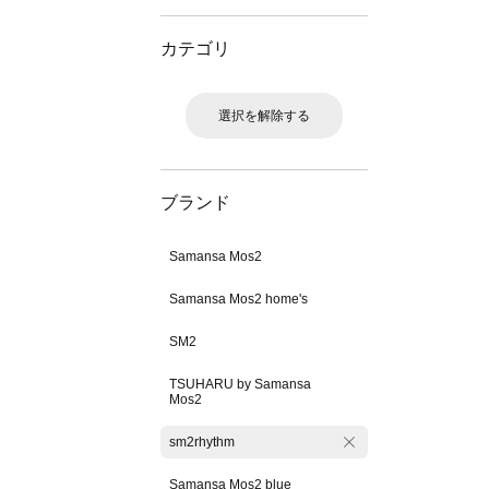
カテゴリ
選択を解除する
ブランド
Samansa Mos2
Samansa Mos2 home's
SM2
TSUHARU by Samansa
Mos2
sm2rhythm
Samansa Mos2 blue