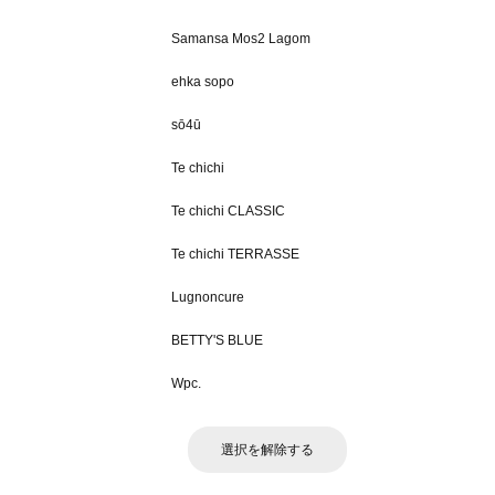
Samansa Mos2 Lagom
ehka sopo
sō4ū
Te chichi
Te chichi CLASSIC
Te chichi TERRASSE
Lugnoncure
BETTY'S BLUE
Wpc.
選択を解除する