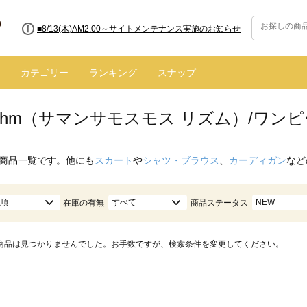
■8/13(木)AM2:00～サイトメンテナンス実施のお知らせ
カテゴリー
ランキング
スナップ
hythm（サマンサモスモス リズム）/ワ
商品一覧です。他にも
スカート
や
シャツ・ブラウス
、
カーディガン
など
順
すべて
NEW
在庫の有無
商品ステータス
商品は見つかりませんでした。お手数ですが、検索条件を変更してください。