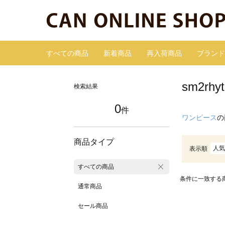
すべての商品
新着商品
再入荷商品
ブランド
sm2r
検索結果
0
件
ワンピース
の
商品タイプ
人気
表示順
すべての商品
条件に一致する
通常商品
セール商品