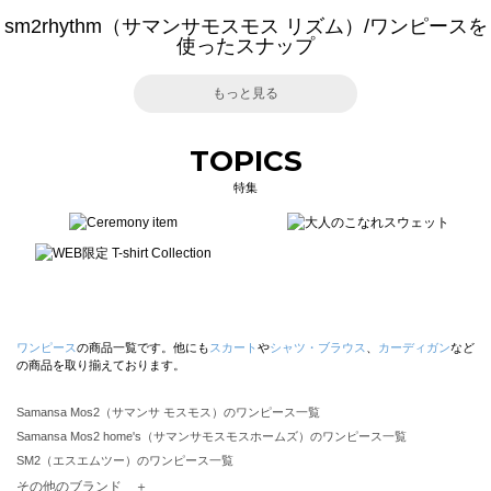
sm2rhythm（サマンサモスモス リズム）/ワンピースを
使ったスナップ
もっと見る
TOPICS
特集
ワンピース
の商品一覧です。他にも
スカート
や
シャツ・ブラウス
、
カーディガン
など
の商品を取り揃えております。
Samansa Mos2（サマンサ モスモス）のワンピース一覧
Samansa Mos2 home's（サマンサモスモスホームズ）のワンピース一覧
SM2（エスエムツー）のワンピース一覧
TSUHARU by Samansa Mos2（ツハルバイサマンサモスモス）のワンピース一覧
その他のブランド ＋