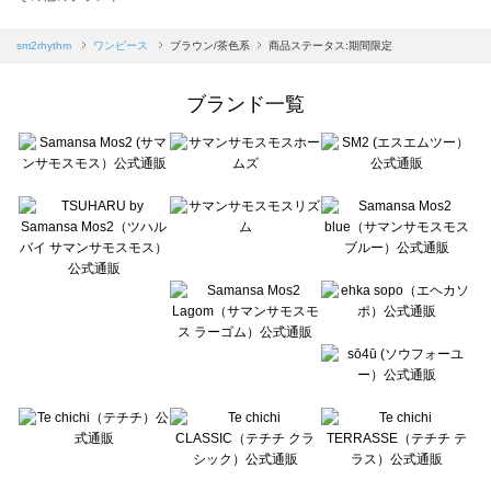
sm2rhythm（サマンサモスモス リズム）のワンピース一覧
Samansa Mos2 blue（サマンサモスモス ブルー）のワンピース一覧
sm2rhythm
ワンピース
ブラウン/茶色系
商品ステータス:期間限定
Samansa Mos2 Lagom（サマンサモスモス ラーゴム）のワンピース一覧
ehka sopo（エヘカソポ）のワンピース一覧
ブランド一覧
sō4ū（ソウフォーユー）のワンピース一覧
Te chichi（テチチ）のワンピース一覧
Te chichi CLASSIC（テチチ クラシック）のワンピース一覧
Te chichi TERRASSE（テチチ テラス）のワンピース一覧
Lugnoncure（ルノンキュール）のワンピース一覧
BETTY'S BLUE（べティーズブルー）のワンピース一覧
Wpc.（ワールドパーティー）のワンピース一覧