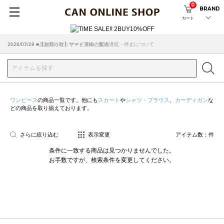
0
BRAND
カート
2026/07/29 ■【お知らせ】ヤマト運輸の配送遅延・停止について
2026/03/18 ■店舗受け取りサービスのご案内
ワンピース
の商品一覧です。他にも
スカート
や
シャツ・ブラウス
、
カーディガン
な
どの商品を取り揃えております。
さらに絞り込む
表示変更
アイテム数：
件
条件に一致する商品は見つかりませんでした。
お手数ですが、検索条件を変更してください。