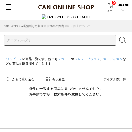
0
BRAND
カート
2026/07/29 ■【お知らせ】ヤマト運輸の配送遅延・停止について
2026/03/18 ■店舗受け取りサービスのご案内
ワンピース
の商品一覧です。他にも
スカート
や
シャツ・ブラウス
、
カーディガン
な
どの商品を取り揃えております。
さらに絞り込む
表示変更
アイテム数：
件
条件に一致する商品は見つかりませんでした。
お手数ですが、検索条件を変更してください。