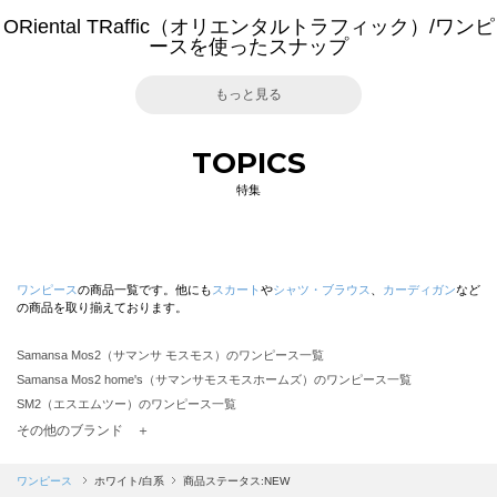
ORiental TRaffic（オリエンタルトラフィック）/ワンピ
ースを使ったスナップ
もっと見る
TOPICS
特集
ワンピース
の商品一覧です。他にも
スカート
や
シャツ・ブラウス
、
カーディガン
など
の商品を取り揃えております。
Samansa Mos2（サマンサ モスモス）のワンピース一覧
Samansa Mos2 home's（サマンサモスモスホームズ）のワンピース一覧
SM2（エスエムツー）のワンピース一覧
TSUHARU by Samansa Mos2（ツハルバイサマンサモスモス）のワンピース一覧
その他のブランド ＋
sm2rhythm（サマンサモスモス リズム）のワンピース一覧
Samansa Mos2 blue（サマンサモスモス ブルー）のワンピース一覧
ワンピース
ホワイト/白系
商品ステータス:NEW