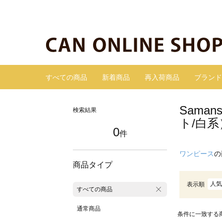
すべての商品
新着商品
再入荷商品
ブランド
Sama
検索結果
ト/白系
0
件
ワンピース
の
商品タイプ
人気
表示順
すべての商品
通常商品
条件に一致する