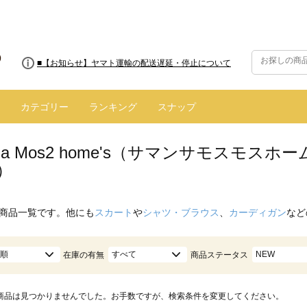
■8/13(木)AM2:00～サイトメンテナンス実施のお知らせ
■【お知らせ】ヤマト運輸の配送遅延・停止について
カテゴリー
ランキング
スナップ
nsa Mos2 home's（サマンサモスモ
）
商品一覧です。他にも
スカート
や
シャツ・ブラウス
、
カーディガン
など
順
すべて
NEW
在庫の有無
商品ステータス
商品は見つかりませんでした。お手数ですが、検索条件を変更してください。