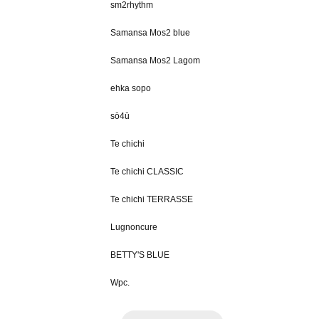
sm2rhythm
Samansa Mos2 blue
Samansa Mos2 Lagom
ehka sopo
sō4ū
Te chichi
Te chichi CLASSIC
Te chichi TERRASSE
Lugnoncure
BETTY'S BLUE
Wpc.