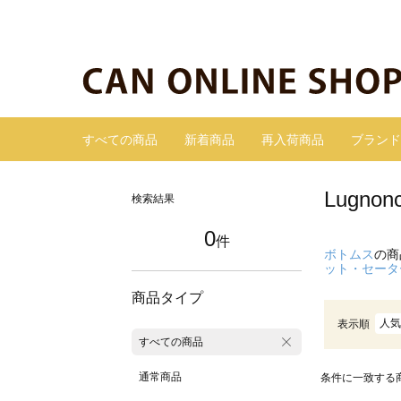
すべての商品
新着商品
再入荷商品
ブランド
Lugn
検索結果
0
件
ボトムス
の商
ット・セータ
商品タイプ
人気
表示順
すべての商品
通常商品
条件に一致する