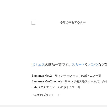
ボトムス
の商品一覧です。
スカート
や
パンツ
など
Samansa Mos2（サマンサ モスモス）のボトムス一覧
Samansa Mos2 home's（サマンサモスモスホームズ）
SM2（エスエムツー）のボトムス一覧
TSUHARU by Samansa Mos2（ツハルバイサマンサ
その他のブランド ＋
sm2rhythm（サマンサモスモス リズム）のボトムス一覧
Samansa Mos2 blue（サマンサモスモス ブルー）のボ