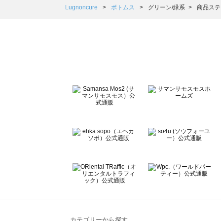
Samansa Mos2 Lagom（サマンサモスモス ラーゴム）
Lugnoncure
ボトムス
グリーン/緑系
商品ステ
ehka sopo（エヘカソポ）のボトムス一覧
sō4ū（ソウフォーユー）のボトムス一覧
Te chichi（テチチ）のボトムス一覧
Te chichi CLASSIC（テチチ クラシック）のボトムス一覧
Te chichi TERRASSE（テチチ テラス）のボトムス一覧
Lugnoncure（ルノンキュール）のボトムス一覧
BETTY'S BLUE（べティーズブルー）のボトムス一覧
Wpc.（ワールドパーティー）のボトムス一覧
カテゴリーから探す