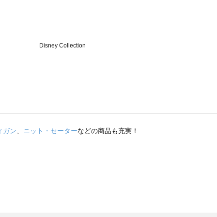
ィガン
、
ニット・セーター
などの商品も充実！