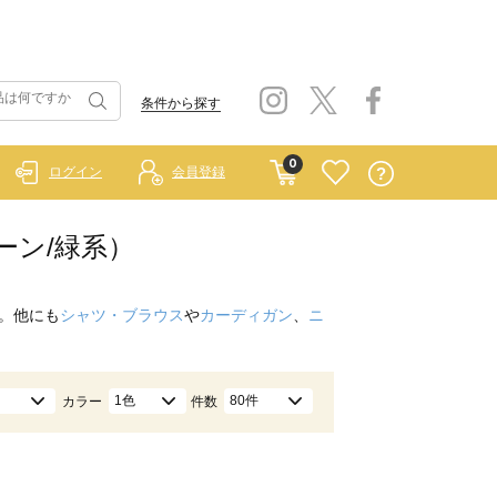
条件から探す
0
ログイン
会員登録
リーン/緑系）
。他にも
シャツ・ブラウス
や
カーディガン
、
ニ
1色
80件
カラー
件数