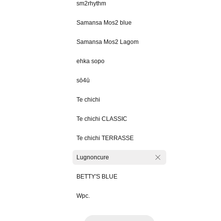
sm2rhythm
Samansa Mos2 blue
Samansa Mos2 Lagom
ehka sopo
sō4ū
Te chichi
Te chichi CLASSIC
Te chichi TERRASSE
Lugnoncure
BETTY'S BLUE
Wpc.