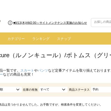
■8/13(木)AM2:00～サイトメンテナンス実施のお知らせ
カテゴリー
ランキング
スナップ
oncure（ルノンキュール）/ボトムス（グ
品一覧です。
スカート
や
パンツ
など定番アイテムを取り揃えております
ー
などの商品も充実！
順
すべて
予約
在庫の有無
商品ステータス
商品は見つかりませんでした。お手数ですが、検索条件を変更してください。