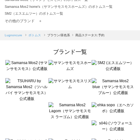
Samansa Mos2 home's（サマンサモスモスホームズ）のボトムス一覧
SM2（エスエムツー）のボトムス一覧
TSUHARU by Samansa Mos2（ツハルバイサマンサモスモス）のボトムス一覧
その他のブランド ＋
sm2rhythm（サマンサモスモス リズム）のボトムス一覧
Samansa Mos2 blue（サマンサモスモス ブルー）のボトムス一覧
Lugnoncure
ボトムス
ブラウン/茶色系
商品ステータス:予約
Samansa Mos2 Lagom（サマンサモスモス ラーゴム）のボトムス一覧
ehka sopo（エヘカソポ）のボトムス一覧
ブランド一覧
sō4ū（ソウフォーユー）のボトムス一覧
Te chichi（テチチ）のボトムス一覧
Te chichi CLASSIC（テチチ クラシック）のボトムス一覧
Te chichi TERRASSE（テチチ テラス）のボトムス一覧
Lugnoncure（ルノンキュール）のボトムス一覧
BETTY'S BLUE（べティーズブルー）のボトムス一覧
Wpc.（ワールドパーティー）のボトムス一覧