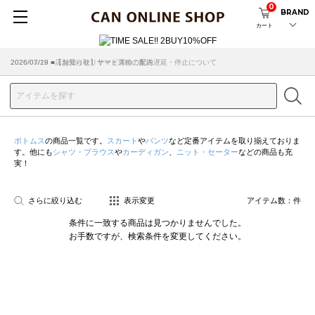
0
BRAND
カート
2026/07/29 ■【お知らせ】ヤマト運輸の配送遅延・停止について
2026/03/18 ■店舗受け取りサービスのご案内
ボトムス
の商品一覧です。
スカート
や
パンツ
など定番アイテムを取り揃えておりま
す。他にも
シャツ・ブラウス
や
カーディガン
、
ニット・セーター
などの商品も充
実！
さらに絞り込む
表示変更
アイテム数：
件
条件に一致する商品は見つかりませんでした。
お手数ですが、検索条件を変更してください。