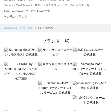
Samansa Mos2 home's（サマンサモスモスホームズ）のボトムス一覧
SM2（エスエムツー）のボトムス一覧
TSUHARU by Samansa Mos2（ツハルバイサマンサモスモス）のボトムス一覧
その他のブランド ＋
sm2rhythm（サマンサモスモス リズム）のボトムス一覧
Samansa Mos2 blue（サマンサモスモス ブルー）のボトムス一覧
Lugnoncure
ボトムス
グレー/灰色系
Samansa Mos2 Lagom（サマンサモスモス ラーゴム）のボトムス一覧
ehka sopo（エヘカソポ）のボトムス一覧
ブランド一覧
sō4ū（ソウフォーユー）のボトムス一覧
Te chichi（テチチ）のボトムス一覧
Te chichi CLASSIC（テチチ クラシック）のボトムス一覧
Te chichi TERRASSE（テチチ テラス）のボトムス一覧
Lugnoncure（ルノンキュール）のボトムス一覧
BETTY'S BLUE（べティーズブルー）のボトムス一覧
Wpc.（ワールドパーティー）のボトムス一覧