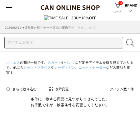
0
BRAND
カート
2026/07/29 ■【お知らせ】ヤマト運輸の配送遅延・停止について
2026/03/18 ■店舗受け取りサービスのご案内
ボトムス
の商品一覧です。
スカート
や
パンツ
など定番アイテムを取り揃えておりま
す。他にも
シャツ・ブラウス
や
カーディガン
、
ニット・セーター
などの商品も充
実！
さらに絞り込む
表示変更
アイテム数：
件
条件に一致する商品は見つかりませんでした。
お手数ですが、検索条件を変更してください。