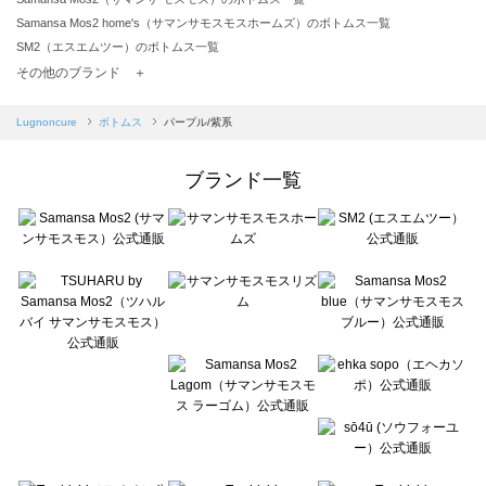
Samansa Mos2 home's（サマンサモスモスホームズ）のボトムス一覧
SM2（エスエムツー）のボトムス一覧
TSUHARU by Samansa Mos2（ツハルバイサマンサモスモス）のボトムス一覧
その他のブランド ＋
sm2rhythm（サマンサモスモス リズム）のボトムス一覧
Samansa Mos2 blue（サマンサモスモス ブルー）のボトムス一覧
Lugnoncure
ボトムス
パープル/紫系
Samansa Mos2 Lagom（サマンサモスモス ラーゴム）のボトムス一覧
ehka sopo（エヘカソポ）のボトムス一覧
ブランド一覧
sō4ū（ソウフォーユー）のボトムス一覧
Te chichi（テチチ）のボトムス一覧
Te chichi CLASSIC（テチチ クラシック）のボトムス一覧
Te chichi TERRASSE（テチチ テラス）のボトムス一覧
Lugnoncure（ルノンキュール）のボトムス一覧
BETTY'S BLUE（べティーズブルー）のボトムス一覧
Wpc.（ワールドパーティー）のボトムス一覧