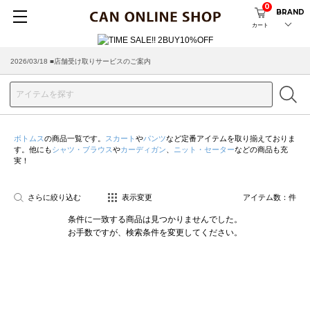
0
BRAND
カート
2026/03/18 ■店舗受け取りサービスのご案内
ボトムス
の商品一覧です。
スカート
や
パンツ
など定番アイテムを取り揃えておりま
す。他にも
シャツ・ブラウス
や
カーディガン
、
ニット・セーター
などの商品も充
実！
さらに絞り込む
表示変更
アイテム数：
件
条件に一致する商品は見つかりませんでした。
お手数ですが、検索条件を変更してください。