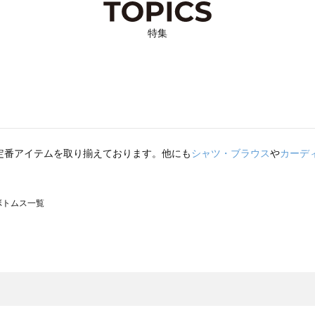
特集
定番アイテムを取り揃えております。他にも
シャツ・ブラウス
や
カーデ
のボトムス一覧
モスモス）のボトムス一覧
トムス一覧
のボトムス一覧