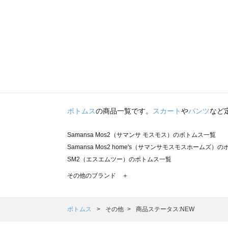
ボトムス
の商品一覧です。
スカート
や
パンツ
など
Samansa Mos2（サマンサ モスモス）のボトムス一覧
Samansa Mos2 home's（サマンサモスモスホームズ）
SM2（エスエムツー）のボトムス一覧
TSUHARU by Samansa Mos2（ツハルバイサマンサ
その他のブランド ＋
sm2rhythm（サマンサモスモス リズム）のボトムス一覧
Samansa Mos2 blue（サマンサモスモス ブルー）のボ
Samansa Mos2 Lagom（サマンサモスモス ラーゴム）
ボトムス
その他
商品ステータス:NEW
ehka sopo（エヘカソポ）のボトムス一覧