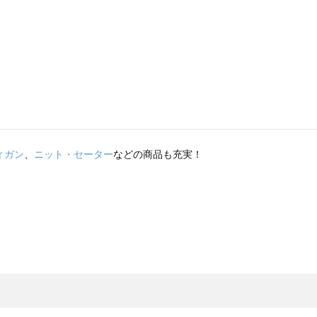
ィガン
、
ニット・セーター
などの商品も充実！