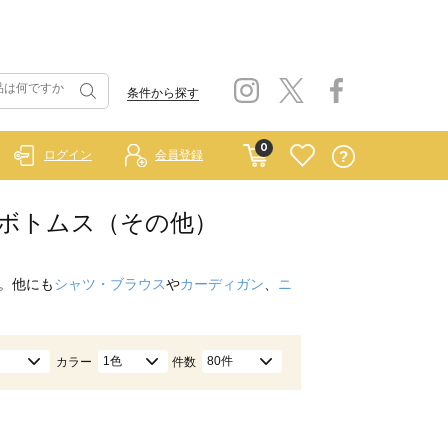
条件から探す
0
ログイン
会員登録
ク）/ボトムス（その他）
。他にも
シャツ・ブラウス
や
カーディガン
、
ニ
1色
80件
カラー
件数