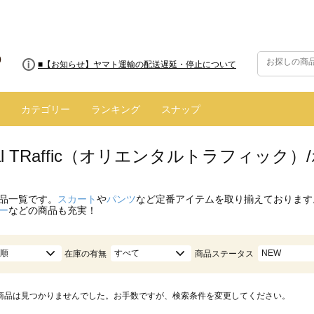
■【お知らせ】ヤマト運輸の配送遅延・停止について
カテゴリー
ランキング
スナップ
ntal TRaffic（オリエンタルトラフィッ
品一覧です。
スカート
や
パンツ
など定番アイテムを取り揃えております
ー
などの商品も充実！
順
すべて
NEW
在庫の有無
商品ステータス
商品は見つかりませんでした。お手数ですが、検索条件を変更してください。