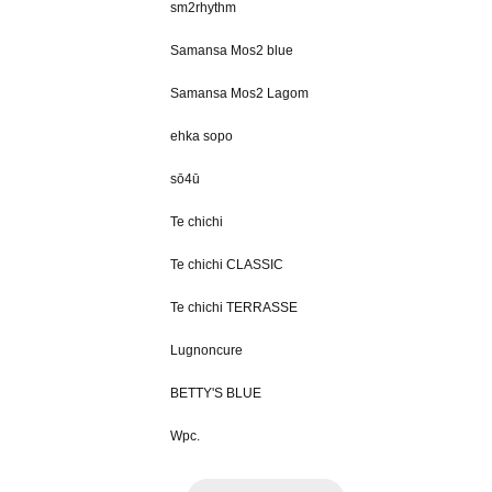
sm2rhythm
Samansa Mos2 blue
Samansa Mos2 Lagom
ehka sopo
sō4ū
Te chichi
Te chichi CLASSIC
Te chichi TERRASSE
Lugnoncure
BETTY'S BLUE
Wpc.