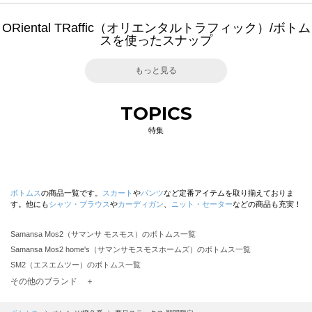
ORiental TRaffic（オリエンタルトラフィック）/ボトム
スを使ったスナップ
もっと見る
TOPICS
特集
ボトムス
の商品一覧です。
スカート
や
パンツ
など定番アイテムを取り揃えておりま
す。他にも
シャツ・ブラウス
や
カーディガン
、
ニット・セーター
などの商品も充実！
Samansa Mos2（サマンサ モスモス）のボトムス一覧
Samansa Mos2 home's（サマンサモスモスホームズ）のボトムス一覧
SM2（エスエムツー）のボトムス一覧
TSUHARU by Samansa Mos2（ツハルバイサマンサモスモス）のボトムス一覧
その他のブランド ＋
sm2rhythm（サマンサモスモス リズム）のボトムス一覧
Samansa Mos2 blue（サマンサモスモス ブルー）のボトムス一覧