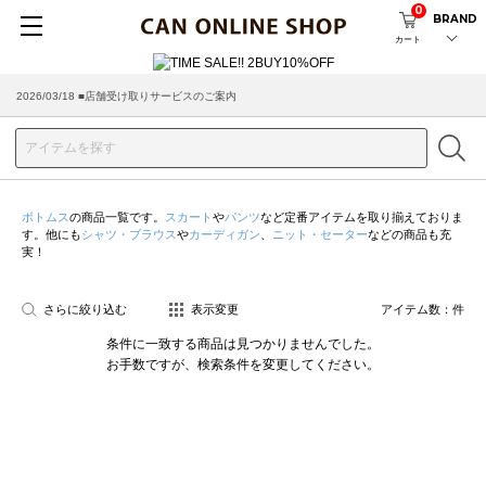
0
BRAND
カート
2026/03/18 ■店舗受け取りサービスのご案内
ボトムス
の商品一覧です。
スカート
や
パンツ
など定番アイテムを取り揃えておりま
す。他にも
シャツ・ブラウス
や
カーディガン
、
ニット・セーター
などの商品も充
実！
さらに絞り込む
表示変更
アイテム数：
件
条件に一致する商品は見つかりませんでした。
お手数ですが、検索条件を変更してください。