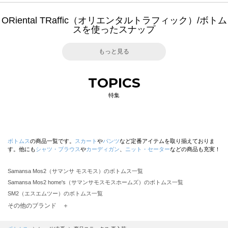
ORiental TRaffic（オリエンタルトラフィック）/ボトム
スを使ったスナップ
もっと見る
TOPICS
特集
ボトムス
の商品一覧です。
スカート
や
パンツ
など定番アイテムを取り揃えておりま
す。他にも
シャツ・ブラウス
や
カーディガン
、
ニット・セーター
などの商品も充実！
Samansa Mos2（サマンサ モスモス）のボトムス一覧
Samansa Mos2 home's（サマンサモスモスホームズ）のボトムス一覧
SM2（エスエムツー）のボトムス一覧
TSUHARU by Samansa Mos2（ツハルバイサマンサモスモス）のボトムス一覧
その他のブランド ＋
sm2rhythm（サマンサモスモス リズム）のボトムス一覧
Samansa Mos2 blue（サマンサモスモス ブルー）のボトムス一覧