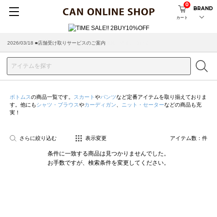
0
BRAND
カート
2026/03/18 ■店舗受け取りサービスのご案内
ボトムス
の商品一覧です。
スカート
や
パンツ
など定番アイテムを取り揃えておりま
す。他にも
シャツ・ブラウス
や
カーディガン
、
ニット・セーター
などの商品も充
実！
さらに絞り込む
表示変更
アイテム数：
件
条件に一致する商品は見つかりませんでした。
お手数ですが、検索条件を変更してください。