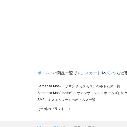
ボトムス
の商品一覧です。
スカート
や
パンツ
など
Samansa Mos2（サマンサ モスモス）のボトムス一覧
Samansa Mos2 home's（サマンサモスモスホームズ）
SM2（エスエムツー）のボトムス一覧
TSUHARU by Samansa Mos2（ツハルバイサマンサ
その他のブランド ＋
sm2rhythm（サマンサモスモス リズム）のボトムス一覧
Samansa Mos2 blue（サマンサモスモス ブルー）のボ