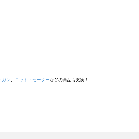
ィガン
、
ニット・セーター
などの商品も充実！