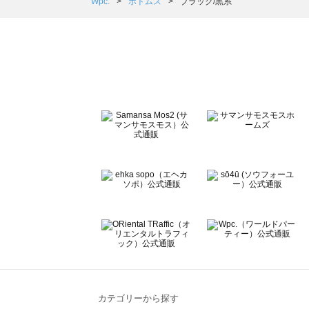
Samansa Mos2 Lagom（サマンサモスモス ラーゴム）
Wpc.
ボトムス
ブラック/黒系
ehka sopo（エヘカソポ）のボトムス一覧
sō4ū（ソウフォーユー）のボトムス一覧
Te chichi（テチチ）のボトムス一覧
Te chichi CLASSIC（テチチ クラシック）のボトムス一覧
Te chichi TERRASSE（テチチ テラス）のボトムス一覧
Lugnoncure（ルノンキュール）のボトムス一覧
BETTY'S BLUE（べティーズブルー）のボトムス一覧
Wpc.（ワールドパーティー）のボトムス一覧
カテゴリーから探す