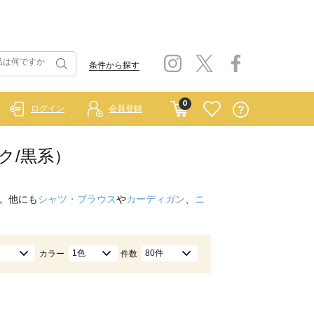
条件から探す
0
ログイン
会員登録
ク/黒系）
。他にも
シャツ・ブラウス
や
カーディガン
、
ニ
1色
80件
カラー
件数