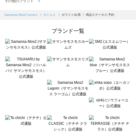
TSUHARU by Samansa Mos2（ツハルバイサマンサモスモス）のボトムス一覧
その他のブランド ＋
sm2rhythm（サマンサモスモス リズム）のボトムス一覧
Samansa Mos2 blue（サマンサモスモス ブルー）のボトムス一覧
Samansa Mos2 home's
ボトムス
ホワイト/白系
商品ステータス:予約
Samansa Mos2 Lagom（サマンサモスモス ラーゴム）のボトムス一覧
ehka sopo（エヘカソポ）のボトムス一覧
ブランド一覧
sō4ū（ソウフォーユー）のボトムス一覧
Te chichi（テチチ）のボトムス一覧
Te chichi CLASSIC（テチチ クラシック）のボトムス一覧
Te chichi TERRASSE（テチチ テラス）のボトムス一覧
Lugnoncure（ルノンキュール）のボトムス一覧
BETTY'S BLUE（べティーズブルー）のボトムス一覧
Wpc.（ワールドパーティー）のボトムス一覧