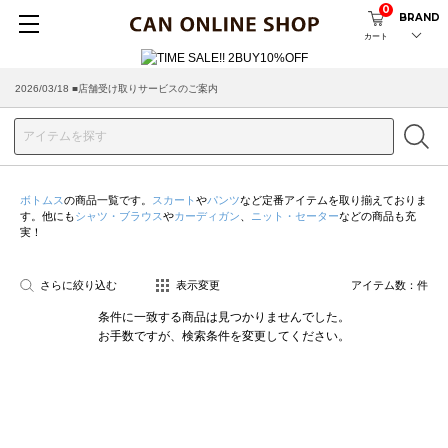
0
BRAND
カート
2026/03/18 ■店舗受け取りサービスのご案内
ボトムス
の商品一覧です。
スカート
や
パンツ
など定番アイテムを取り揃えておりま
す。他にも
シャツ・ブラウス
や
カーディガン
、
ニット・セーター
などの商品も充
実！
さらに絞り込む
表示変更
アイテム数：
件
条件に一致する商品は見つかりませんでした。
お手数ですが、検索条件を変更してください。