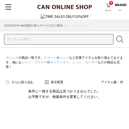
0
BRAND
カート
2026/07/29 ■【お知らせ】ヤマト運輸の配送遅延・停止について
2026/03/18 ■店舗受け取りサービスのご案内
ボトムス
の商品一覧です。
スカート
や
パンツ
など定番アイテムを取り揃えておりま
す。他にも
シャツ・ブラウス
や
カーディガン
、
ニット・セーター
などの商品も充
実！
さらに絞り込む
表示変更
アイテム数：
件
条件に一致する商品は見つかりませんでした。
お手数ですが、検索条件を変更してください。