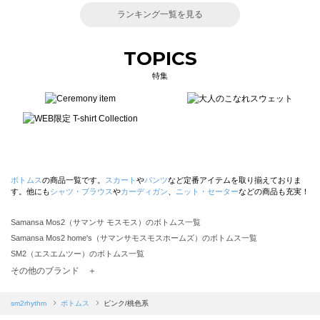
ランキング一覧を見る
TOPICS
特集
ボトムス
の商品一覧です。
スカート
や
パンツ
など定番アイテムを取り揃えておりま
す。他にも
シャツ・ブラウス
や
カーディガン
、
ニット・セーター
などの商品も充実！
Samansa Mos2（サマンサ モスモス）のボトムス一覧
Samansa Mos2 home's（サマンサモスモスホームズ）のボトムス一覧
SM2（エスエムツー）のボトムス一覧
TSUHARU by Samansa Mos2（ツハルバイサマンサモスモス）のボトムス一覧
その他のブランド ＋
sm2rhythm（サマンサモスモス リズム）のボトムス一覧
Samansa Mos2 blue（サマンサモスモス ブルー）のボトムス一覧
sm2rhythm
ボトムス
ピンク/桃色系
Samansa Mos2 Lagom（サマンサモスモス ラーゴム）のボトムス一覧