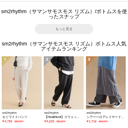
sm2rhythm（サマンサモスモス リズム）/ボトムスを使
ったスナップ
もっと見る
sm2rhythm（サマンサモスモス リズム）ボトムス人気
アイテムランキング
1
2
3
sm2rhythm
sm2rhythm
sm2rhythm
セミワイドパンツ
【Healthknit】スウェットパンツ
シアーベロアレイヤードスカート
￥3,795
￥5,225
￥1,716
-50%OFF-
-50%OFF-
-60%OFF-